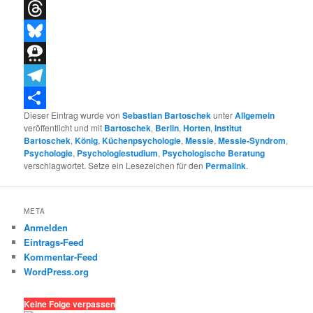
X
Threads
Bluesky
Threema
Telegram
Dieser Eintrag wurde von
Sebastian Bartoschek
unter
Allgemein
Teilen
veröffentlicht und mit
Bartoschek
,
Berlin
,
Horten
,
Institut
Bartoschek
,
König
,
Küchenpsychologie
,
Messie
,
Messie-Syndrom
,
Psychologie
,
Psychologiestudium
,
Psychologische Beratung
verschlagwortet. Setze ein Lesezeichen für den
Permalink
.
META
Anmelden
Eintrags-Feed
Kommentar-Feed
WordPress.org
Keine Folge verpassen