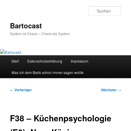
Zum
primären
Such
Inhalt
springen
Bartocast
System ist Chaos – Chaos als System
Hauptmenü
Start
Datenschutzerklärung
Impressum
Was ich dem Barto schon immer sagen wollte
Beitragsnavigation
←
Vorheriger
Nächster
→
F38 – Küchenpsychologie