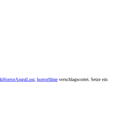
lkHorrorAngstLust
,
horrorfilme
verschlagwortet. Setze ein