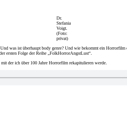
Dr.
Stefania
Voigt.
(Foto:
privat)
Und was ist überhaupt body genre? Und wie bekommt ein Horrorfilm es h
n der ersten Folge der Reihe „FolkHorrorAngstLust“.
mit der ich über 100 Jahre Horrorfilm rekapitulieren werde.