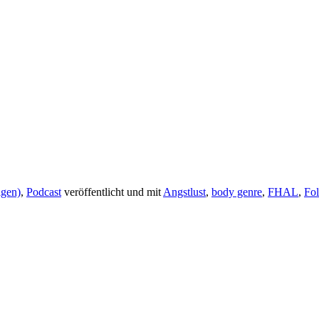
lgen)
,
Podcast
veröffentlicht und mit
Angstlust
,
body genre
,
FHAL
,
Fo