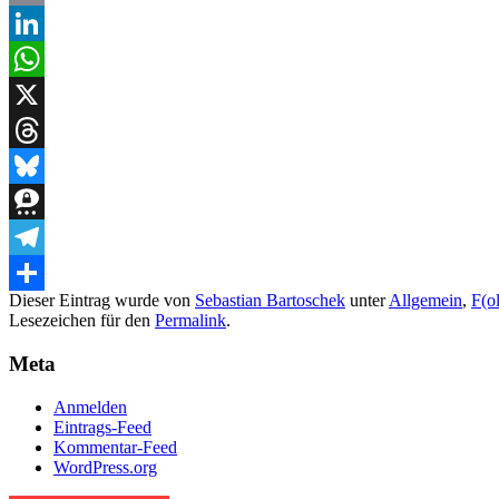
Email
LinkedIn
WhatsApp
X
Threads
Bluesky
Threema
Telegram
Dieser Eintrag wurde von
Sebastian Bartoschek
unter
Allgemein
,
F(o
Teilen
Lesezeichen für den
Permalink
.
Meta
Anmelden
Eintrags-Feed
Kommentar-Feed
WordPress.org