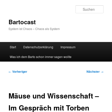
Zum
primären
Such
Inhalt
springen
Bartocast
System ist Chaos – Chaos als System
Hauptmenü
Start
Datenschutzerklärung
Impressum
Was ich dem Barto schon immer sagen wollte
Beitragsnavigation
←
Vorheriger
Nächster
→
Mäuse und Wissenschaft –
Im Gespräch mit Torben