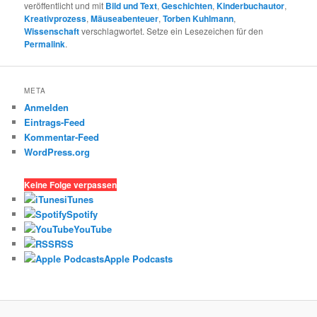
veröffentlicht und mit
Bild und Text
,
Geschichten
,
Kinderbuchautor
,
Kreativprozess
,
Mäuseabenteuer
,
Torben Kuhlmann
,
Wissenschaft
verschlagwortet. Setze ein Lesezeichen für den
Permalink
.
META
Anmelden
Eintrags-Feed
Kommentar-Feed
WordPress.org
Keine Folge verpassen
iTunes
Spotify
YouTube
RSS
Apple Podcasts