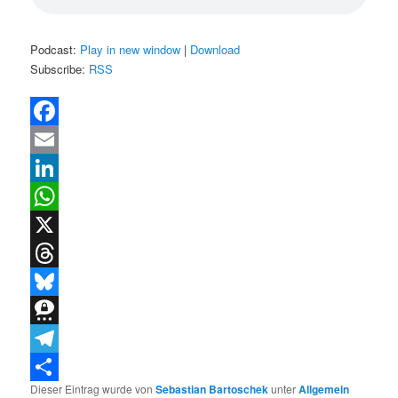
Podcast:
Play in new window
|
Download
Subscribe:
RSS
Facebook
Email
LinkedIn
WhatsApp
X
Threads
Bluesky
Threema
Telegram
Dieser Eintrag wurde von
Sebastian Bartoschek
unter
Allgemein
Teilen