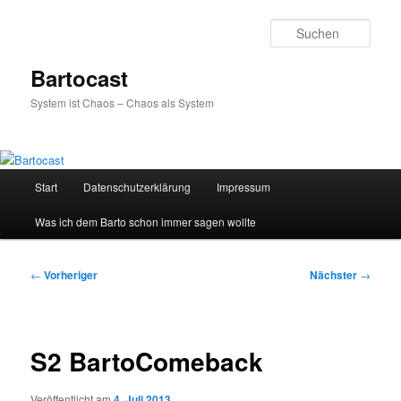
Zum
primären
Such
Inhalt
springen
Bartocast
System ist Chaos – Chaos als System
Hauptmenü
Start
Datenschutzerklärung
Impressum
Was ich dem Barto schon immer sagen wollte
Beitragsnavigation
←
Vorheriger
Nächster
→
S2 BartoComeback
Veröffentlicht am
4. Juli 2013