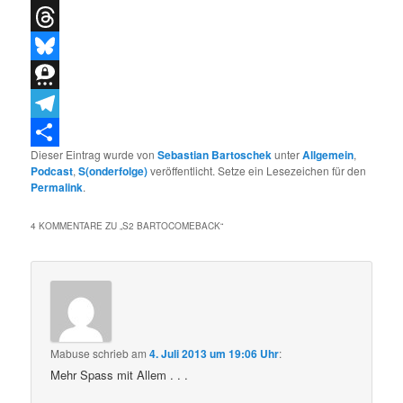
X
Threads
Bluesky
Threema
Telegram
Dieser Eintrag wurde von
Sebastian Bartoschek
unter
Allgemein
,
Teilen
Podcast
,
S(onderfolge)
veröffentlicht. Setze ein Lesezeichen für den
Permalink
.
4 KOMMENTARE ZU „
S2 BARTOCOMEBACK
“
Mabuse
schrieb
am
4. Juli 2013 um 19:06 Uhr
:
Mehr Spass mit Allem . . .