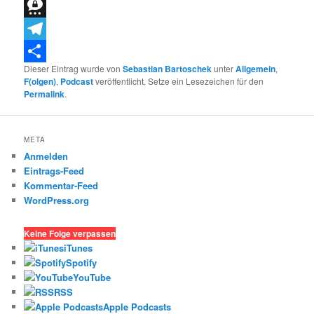
Bluesky
Threema
Telegram
Dieser Eintrag wurde von
Sebastian Bartoschek
unter
Allgemein
,
Teilen
F(olgen)
,
Podcast
veröffentlicht. Setze ein Lesezeichen für den
Permalink
.
META
Anmelden
Eintrags-Feed
Kommentar-Feed
WordPress.org
Keine Folge verpassen
iTunes
Spotify
YouTube
RSS
Apple Podcasts