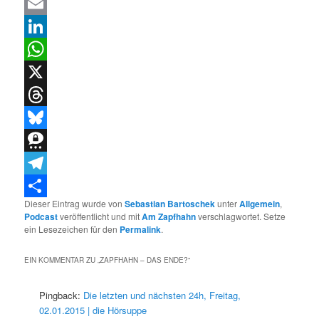
Facebook
Email
LinkedIn
WhatsApp
X
Threads
Bluesky
Threema
Telegram
Dieser Eintrag wurde von
Sebastian Bartoschek
unter
Allgemein
,
Teilen
Podcast
veröffentlicht und mit
Am Zapfhahn
verschlagwortet. Setze
ein Lesezeichen für den
Permalink
.
EIN KOMMENTAR ZU „
ZAPFHAHN – DAS ENDE?
“
Pingback:
Die letzten und nächsten 24h, Freitag,
02.01.2015 | die Hörsuppe