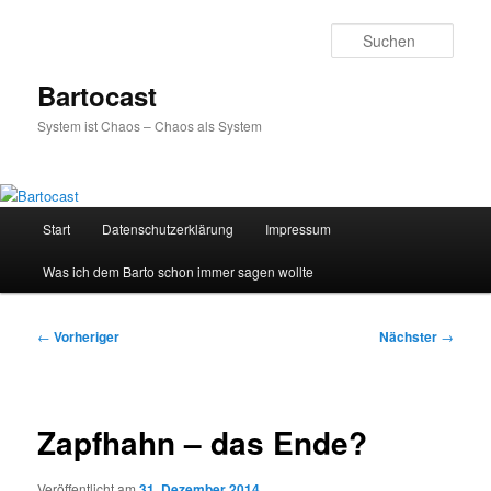
Zum
primären
Such
Inhalt
springen
Bartocast
System ist Chaos – Chaos als System
Hauptmenü
Start
Datenschutzerklärung
Impressum
Was ich dem Barto schon immer sagen wollte
Beitragsnavigation
←
Vorheriger
Nächster
→
Zapfhahn – das Ende?
Veröffentlicht am
31. Dezember 2014