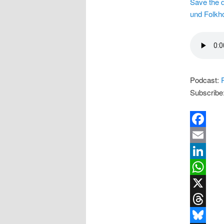
Save the 
und Folkho
Podcast:
Subscribe
Facebook
Email
LinkedIn
WhatsApp
X
Threads