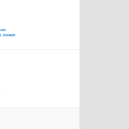
euer
,
z
,
Umwelt
s