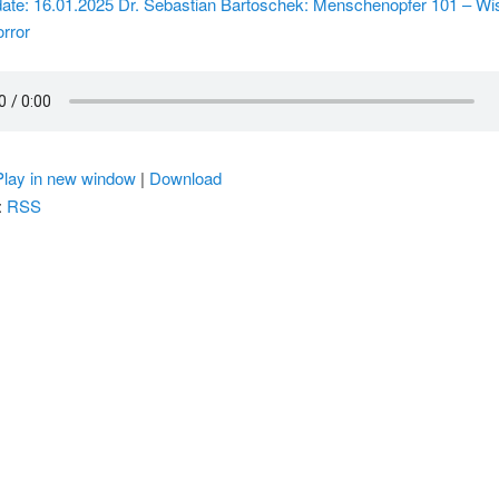
date: 16.01.2025 Dr. Sebastian Bartoschek: Menschenopfer 101 – Wi
rror
Play in new window
|
Download
:
RSS