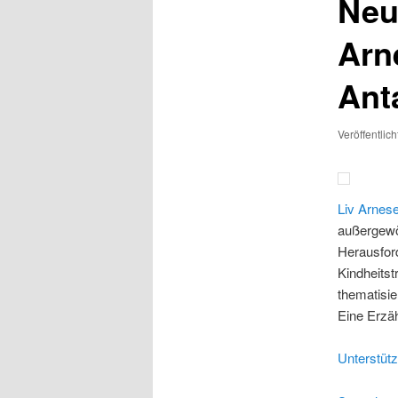
Neu
Arn
Ant
Veröffentlic
Liv Arnes
außergewöh
Herausford
Kindheitst
thematisie
Eine Erzäh
Unterstütz