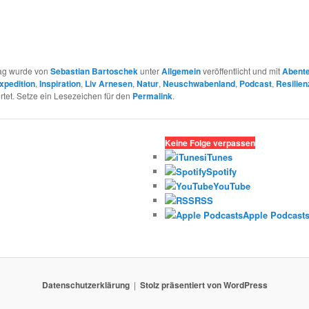
rag wurde von
Sebastian Bartoschek
unter
Allgemein
veröffentlicht und mit
Abent
xpedition
,
Inspiration
,
Liv Arnesen
,
Natur
,
Neuschwabenland
,
Podcast
,
Resilien
tet. Setze ein Lesezeichen für den
Permalink
.
Keine Folge verpassen
iTunes
Spotify
YouTube
RSS
Apple Podcast
Datenschutzerklärung
Stolz präsentiert von WordPress