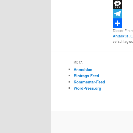
Bluesky
Threema
Telegram
Dieser Eint
Teilen
Antarktis
,
E
verschlagwor
META
Anmelden
Eintrags-Feed
Kommentar-Feed
WordPress.org