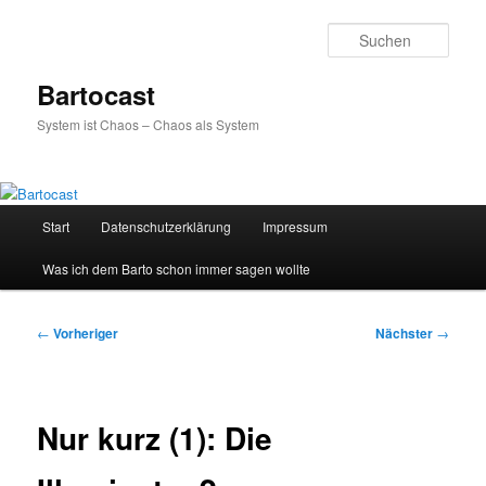
Zum
primären
Such
Inhalt
springen
Bartocast
System ist Chaos – Chaos als System
Hauptmenü
Start
Datenschutzerklärung
Impressum
Was ich dem Barto schon immer sagen wollte
Beitragsnavigation
←
Vorheriger
Nächster
→
Nur kurz (1): Die