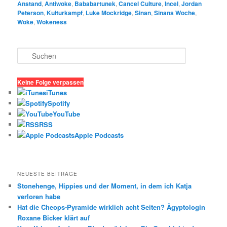
Anstand
,
Antiwoke
,
Bababartunek
,
Cancel Culture
,
Incel
,
Jordan
Peterson
,
Kulturkampf
,
Luke Mockridge
,
Sinan
,
Sinans Woche
,
Woke
,
Wokeness
S
u
c
h
Keine Folge verpassen
e
iTunes
n
Spotify
YouTube
RSS
Apple Podcasts
NEUESTE BEITRÄGE
Stonehenge, Hippies und der Moment, in dem ich Katja
verloren habe
Hat die Cheops-Pyramide wirklich acht Seiten? Ägyptologin
Roxane Bicker klärt auf