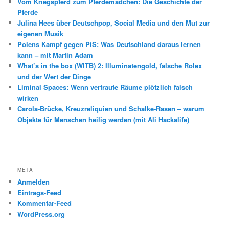
Vom Kriegspferd zum Pferdemädchen: Die Geschichte der
Pferde
Julina Hees über Deutschpop, Social Media und den Mut zur
eigenen Musik
Polens Kampf gegen PiS: Was Deutschland daraus lernen
kann – mit Martin Adam
What’s in the box (WITB) 2: Illuminatengold, falsche Rolex
und der Wert der Dinge
Liminal Spaces: Wenn vertraute Räume plötzlich falsch
wirken
Carola-Brücke, Kreuzreliquien und Schalke-Rasen – warum
Objekte für Menschen heilig werden (mit Ali Hackalife)
META
Anmelden
Eintrags-Feed
Kommentar-Feed
WordPress.org