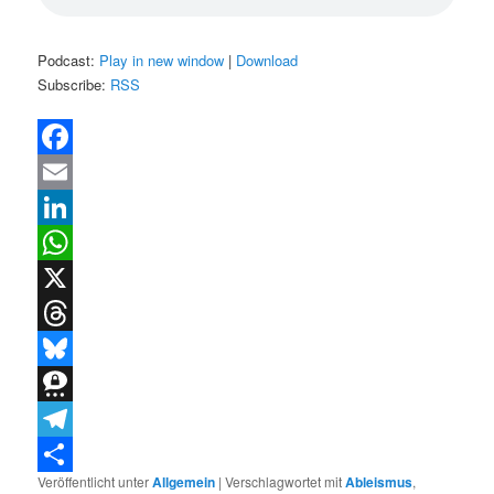
Podcast:
Play in new window
|
Download
Subscribe:
RSS
Facebook
Email
LinkedIn
WhatsApp
X
Threads
Bluesky
Threema
Telegram
Veröffentlicht unter
Allgemein
|
Verschlagwortet mit
Ableismus
,
Teilen