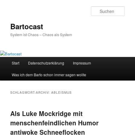
Zum
Zum
primären
sekundären
Such
Inhalt
Inhalt
springen
springen
Bartocast
System ist Chaos – Chaos als System
Hauptmenü
Start
Datenschutzerklärung
Impressum
Was ich dem Barto schon immer sagen wollte
SCHLAGWORT-ARCHIV:
ABLEISMUS
Als Luke Mockridge mit
menschenfeindlichen Humor
antiwoke Schneeflocken