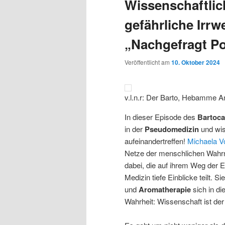
Wissenschaftlic
gefährliche Irrw
„Nachgefragt P
Veröffentlicht am
10. Oktober 2024
v.l.n.r: Der Barto, Hebamme An
In dieser Episode des
Bartoca
in der
Pseudomedizin
und wis
aufeinandertreffen!
Michaela V
Netze der menschlichen Wah
dabei, die auf ihrem Weg der 
Medizin tiefe Einblicke teilt. 
und
Aromatherapie
sich in di
Wahrheit: Wissenschaft ist de