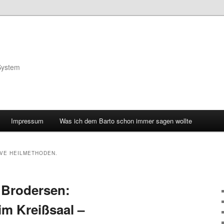
System
Impressum
Was ich dem Barto schon immer sagen wollte
IVE HEILMETHODEN.
Brodersen:
m Kreißsaal –