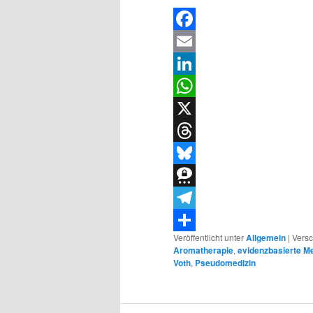
Facebook
Email
LinkedIn
WhatsApp
X
Threads
Bluesky
Threema
Telegram
Veröffentlicht unter
Allgemein
|
Versc
Teilen
Aromatherapie
,
evidenzbasierte Me
Voth
,
Pseudomedizin