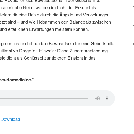
ie Revolution des Bewusstseins in der Geburtshilfe.
oterische Nebel werden im Licht der Erkenntnis
liefern dir eine Reise durch die Ängste und Verlockungen,
etzt sind – und wie Hebammen den Balanceakt zwischen
 und elterlichen Erwartungen meistern können.
Dogmen los und öffne dein Bewusstsein für eine Geburtshilfe
e ultimative Droge ist. Hinweis: Diese Zusammenfassung
sie dient als Schlüssel zur tieferen Einsicht in das
 pseudomedicine.“
|
Download