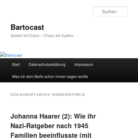
Zum
Zum
primären
sekundären
Such
Inhalt
Inhalt
springen
springen
Bartocast
System ist Chaos – Chaos als System
Hauptmenü
Start
Datenschutzerklärung
Impressum
Was ich dem Barto schon immer sagen wollte
SCHLAGWORT-ARCHIV:
BUNDESREPUBLIK
Johanna Haarer (2): Wie ihr
Nazi-Ratgeber nach 1945
Familien beeinflusste (mit