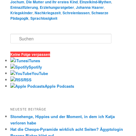
Jochum
,
Die Mutter und ihr erstes Kind
,
Einzelkind-Mythen
,
Entnazifizierung
,
Erziehungsratgeber
,
Johanna Haarer
,
Kriegskinder
,
Nachkriegszeit
,
Schreienlassen
,
Schwarze
Pädagogik
,
Sprachlosigkeit
S
u
c
h
Keine Folge verpassen
e
iTunes
n
Spotify
YouTube
RSS
Apple Podcasts
NEUESTE BEITRÄGE
Stonehenge, Hippies und der Moment, in dem ich Katja
verloren habe
Hat die Cheops-Pyramide wirklich acht Seiten? Ägyptologin
Roxane Bicker klärt auf