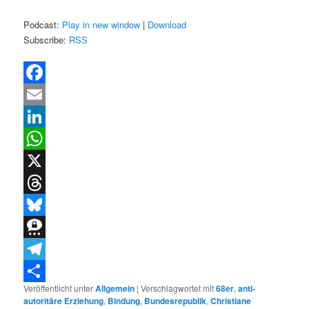
Podcast:
Play in new window
|
Download
Subscribe:
RSS
Facebook
Email
LinkedIn
WhatsApp
X
Threads
Bluesky
Threema
Telegram
Veröffentlicht unter
Allgemein
|
Verschlagwortet mit
68er
,
anti-
Teilen
autoritäre Erziehung
,
Bindung
,
Bundesrepublik
,
Christiane