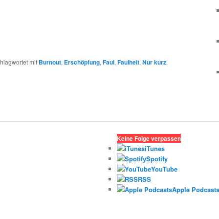
hlagwortet mit
Burnout
,
Erschöpfung
,
Faul
,
Faulheit
,
Nur kurz
,
Keine Folge verpassen
iTunes
Spotify
YouTube
RSS
Apple Podcast