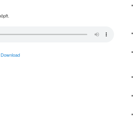
höpft.
|
Download