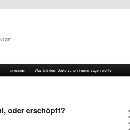
System
Impressum
Was ich dem Barto schon immer sagen wollte
ul, oder erschöpft?