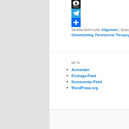
Bluesky
Threema
Telegram
Veröffentlicht unter
Allgemein
|
Versc
Teilen
Ghosthunting
,
Paranormal
,
Parapsy
META
Anmelden
Eintrags-Feed
Kommentar-Feed
WordPress.org