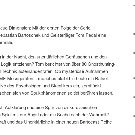
neue Dimension: Mit der ersten Folge der Serie
Sebastian Bartoschek und Geisterjäger Tom Pedal eine
ormale.
n in der Nacht, den unerklärlichen Geräuschen und den
Logik entziehen? Tom berichtet von über 80 Ghosthunting-
d Technik aufeinandertrafen. Ob mysteriöse Aufnahmen
MF-Messgeräten – manches bleibt bis heute ein Rätsel.
tive des Psychologen und Skeptikers ein, zerpflückt
chen sich von Spukphänomenen so tief berühren lassen.
aut, Aufklärung und eine Spur von diskordianischem
n Spiel mit der Angst oder die Suche nach der Wahrheit?
aft und das Unerklärliche in einer neuen Bartocast-Reihe