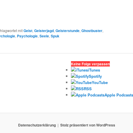
hlagwortet mit
Geist
,
Geisterjagd
,
Geisterstunde
,
Ghostbuster
,
chologie
,
Psychologie
,
Seele
,
Spuk
Keine Folge verpassen
iTunes
Spotify
YouTube
RSS
Apple Podcast
Datenschutzerklärung
Stolz präsentiert von WordPress