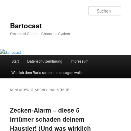
Zum
Zum
primären
sekundären
Such
Inhalt
Inhalt
springen
springen
Bartocast
System ist Chaos – Chaos als System
Hauptmenü
Start
Datenschutzerklärung
Impressum
Was ich dem Barto schon immer sagen wollte
SCHLAGWORT-ARCHIV:
HAUSTIERE
Zecken-Alarm – diese 5
Irrtümer schaden deinem
Haustier! (Und was wirklich