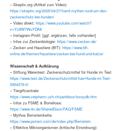
– Skeptix.org (Artikel zum Video):
https://skeptix.org/2025/04/27/fuenf-mythen-rund-um-den-
zeckenschutz-bei-hunden/
– Video direkt:
https://www.youtube.com/watch?
v=Yz8W7WuYDA8
– Instagram-Profil: [ggf. ergänzen, falls vorhanden]
– Infos zur Zeckenbiologie:
https://www.zecken.de/
– Zecken und Haustiere (BfT):
https://www.bft-
online.de/themen/haustiere/zecken-bei-hund-und-katze/
Wissenschaft & Aufklärung
– Stiftung Warentest: Zeckenschutzmittel für Hunde im Test
https://www.test.de/Zeckenschutzmittel-fuer-Hunde-im-Test-
5954376-0/
– Tiergiftzentrale:
https://www.vetpharm.uzh.ch/perldocs/toxsydb.htm
– Infos zu FSME & Borreliose:
https://www.rki.de/SharedDocs/FAQ/FSME
– Mythos Bernsteinkette:
https://www.psiram.com/de/index.php/Bernstein
– Effektive Mikroorganismen (kritische Einordnung):