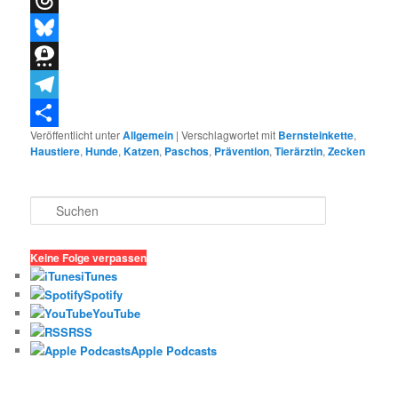
Threads
Bluesky
Threema
Telegram
Veröffentlicht unter
Allgemein
|
Verschlagwortet mit
Bernsteinkette
,
Teilen
Haustiere
,
Hunde
,
Katzen
,
Paschos
,
Prävention
,
Tierärztin
,
Zecken
S
u
c
h
Keine Folge verpassen
e
iTunes
n
Spotify
YouTube
RSS
Apple Podcasts