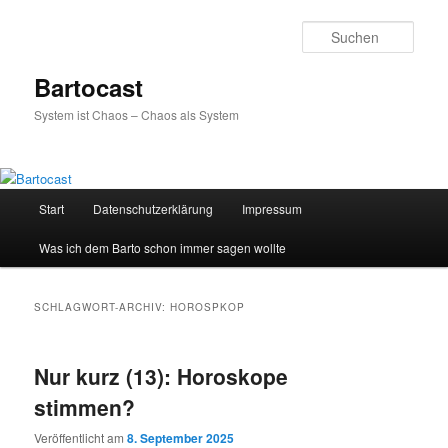
Zum
Zum
primären
sekundären
Such
Inhalt
Inhalt
springen
springen
Bartocast
System ist Chaos – Chaos als System
Hauptmenü
Start
Datenschutzerklärung
Impressum
Was ich dem Barto schon immer sagen wollte
SCHLAGWORT-ARCHIV:
HOROSPKOP
Nur kurz (13): Horoskope
stimmen?
Veröffentlicht am
8. September 2025