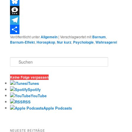
Threads
Bluesky
Threema
Telegram
Veröffentlicht unter
Allgemein
|
Verschlagwortet mit
Barnum
,
Teilen
Barnum-Effekt
,
Horospkop
,
Nur kurz
,
Psychologie
,
Wahrsagerei
S
u
c
h
Keine Folge verpassen
e
iTunes
n
Spotify
YouTube
RSS
Apple Podcasts
NEUESTE BEITRÄGE