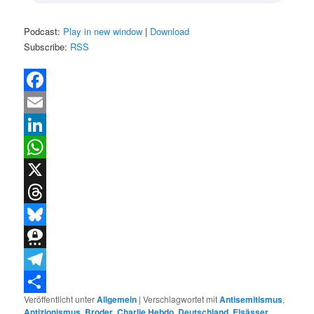
Podcast:
Play in new window
|
Download
Subscribe:
RSS
Facebook
Email
LinkedIn
WhatsApp
X
Threads
Bluesky
Threema
Telegram
Veröffentlicht unter
Allgemein
|
Verschlagwortet mit
Antisemitismus
,
Teilen
Antizionismus
,
Broder
,
Charlie Hebdo
,
Deutschland
,
Elsässer
,