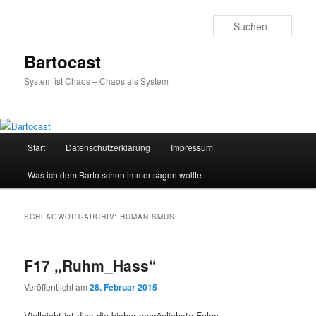
Zum
Zum
primären
sekundären
Such
Inhalt
Inhalt
springen
springen
Bartocast
System ist Chaos – Chaos als System
Hauptmenü
Start
Datenschutzerklärung
Impressum
Was ich dem Barto schon immer sagen wollte
SCHLAGWORT-ARCHIV:
HUMANISMUS
F17 „Ruhm_Hass“
Veröffentlicht am
28. Februar 2015
Vielleicht ist dies die bisher persönlichste Folge.