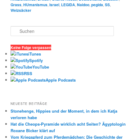
Grass
,
HUmanismus
,
Israel
,
LEGIDA
,
Naidoo
,
pegida
,
SS
,
Weizsäcker
S
u
c
h
Keine Folge verpassen
e
iTunes
n
Spotify
YouTube
RSS
Apple Podcasts
NEUESTE BEITRÄGE
Stonehenge, Hippies und der Moment, in dem ich Katja
verloren habe
Hat die Cheops-Pyramide wirklich acht Seiten? Ägyptologin
Roxane Bicker klärt auf
Vom Kriegspferd zum Pferdemädchen: Die Geschichte der