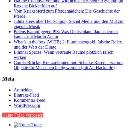
Hat die Cheops-Pyramide wirklich acht Seiten? Ägyptologin
Roxane Bicker klärt auf
Vom Kriegspferd zum Pferdemädchen: Die Geschichte der
Pferde
Julina Hees über Deutschpop, Social Media und den Mut zur
eigenen Musik
Polens Kampf gegen PiS: Was Deutschland daraus lernen
kann – mit Martin Adam
What’s in the box (WITB) 2: Illuminatengold, falsche Rolex
und der Wert der Dinge
Liminal Spaces: Wenn vertraute Räume plötzlich falsch
wirken
Carola-Brücke, Kreuzreliquien und Schalke-Rasen – warum
Objekte für Menschen heilig werden (mit Ali Hackalife)
Meta
Anmelden
Eintrags-Feed
Kommentar-Feed
WordPress.org
Keine Folge verpassen
iTunes