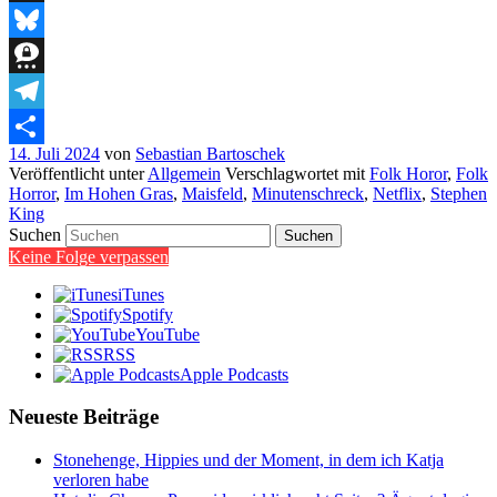
Threads
Bluesky
Threema
Telegram
14. Juli 2024
von
Sebastian Bartoschek
Teilen
Veröffentlicht unter
Allgemein
Verschlagwortet mit
Folk Horor
,
Folk
Horror
,
Im Hohen Gras
,
Maisfeld
,
Minutenschreck
,
Netflix
,
Stephen
King
Suchen
Keine Folge verpassen
iTunes
Spotify
YouTube
RSS
Apple Podcasts
Neueste Beiträge
Stonehenge, Hippies und der Moment, in dem ich Katja
verloren habe