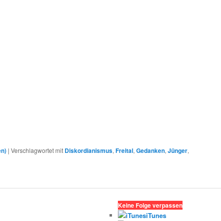
en)
|
Verschlagwortet mit
Diskordianismus
,
Freital
,
Gedanken
,
Jünger
,
Keine Folge verpassen
iTunes