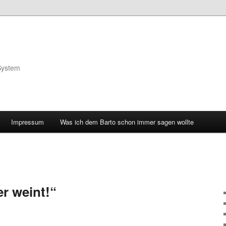
System
Impressum
Was ich dem Barto schon immer sagen wollte
r weint!“