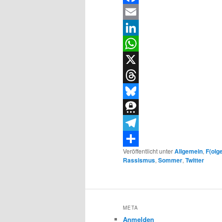
Facebook
Email
LinkedIn
WhatsApp
X
Threads
Bluesky
Threema
Telegram
Veröffentlicht unter
Allgemein
,
F(olg
Teilen
Rassismus
,
Sommer
,
Twitter
META
Anmelden