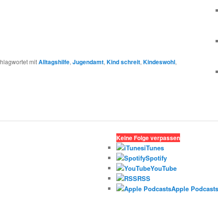
hlagwortet mit
Alltagshilfe
,
Jugendamt
,
Kind schreit
,
Kindeswohl
,
Keine Folge verpassen
iTunes
Spotify
YouTube
RSS
Apple Podcast