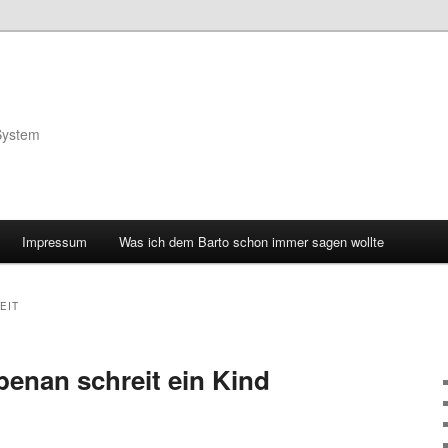
System
Impressum
Was ich dem Barto schon immer sagen wollte
EIT
benan schreit ein Kind