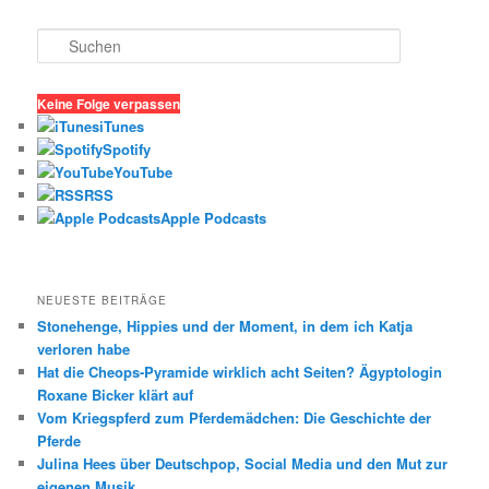
S
u
c
h
Keine Folge verpassen
e
iTunes
n
Spotify
YouTube
RSS
Apple Podcasts
NEUESTE BEITRÄGE
Stonehenge, Hippies und der Moment, in dem ich Katja
verloren habe
Hat die Cheops-Pyramide wirklich acht Seiten? Ägyptologin
Roxane Bicker klärt auf
Vom Kriegspferd zum Pferdemädchen: Die Geschichte der
Pferde
Julina Hees über Deutschpop, Social Media und den Mut zur
eigenen Musik