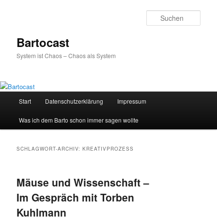
Zum
Zum
primären
sekundären
Such
Inhalt
Inhalt
springen
springen
Bartocast
System ist Chaos – Chaos als System
Hauptmenü
Start
Datenschutzerklärung
Impressum
Was ich dem Barto schon immer sagen wollte
SCHLAGWORT-ARCHIV:
KREATIVPROZESS
Mäuse und Wissenschaft –
Im Gespräch mit Torben
Kuhlmann