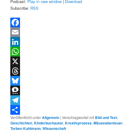
Podcast:
Play in new window
|
Download
Subscribe:
RSS
Facebook
Email
LinkedIn
WhatsApp
X
Threads
Bluesky
Threema
Telegram
Veröffentlicht unter
Allgemein
|
Verschlagwortet mit
Bild und Text
,
Teilen
Geschichten
,
Kinderbuchautor
,
Kreativprozess
,
Mäuseabenteuer
,
Torben Kuhlmann
,
Wissenschaft