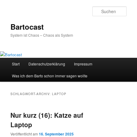
Zum
Zum
primären
sekundären
Such
Inhalt
Inhalt
springen
springen
Bartocast
System ist Chaos – Chaos als System
Hauptmenü
Start
Datenschutzerklärung
Impressum
Was ich dem Barto schon immer sagen wollte
SCHLAGWORT-ARCHIV:
LAPTOP
Nur kurz (16): Katze auf
Laptop
Veröffentlicht am
16. September 2025