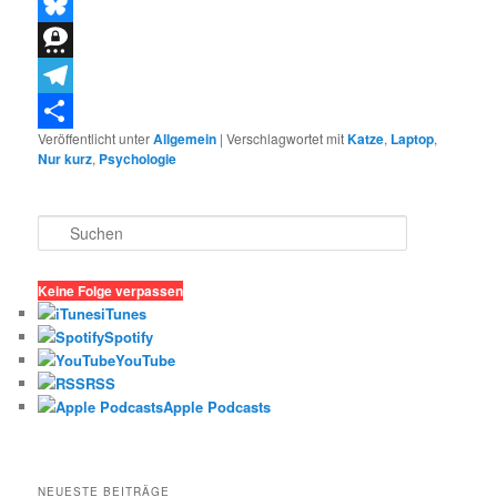
Threads
Bluesky
Threema
Telegram
Veröffentlicht unter
Allgemein
|
Verschlagwortet mit
Katze
,
Laptop
,
Teilen
Nur kurz
,
Psychologie
S
u
c
h
Keine Folge verpassen
e
iTunes
n
Spotify
YouTube
RSS
Apple Podcasts
NEUESTE BEITRÄGE