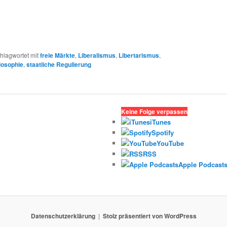
hlagwortet mit
freie Märkte
,
Liberalismus
,
Libertarismus
,
ilosophie
,
staatliche Regulierung
Keine Folge verpassen
iTunes
Spotify
YouTube
RSS
Apple Podcast
Datenschutzerklärung
Stolz präsentiert von WordPress