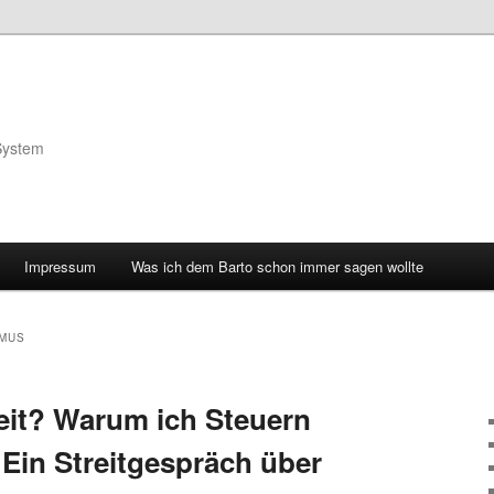
System
Impressum
Was ich dem Barto schon immer sagen wollte
SMUS
heit? Warum ich Steuern
 Ein Streitgespräch über