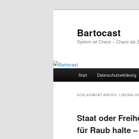
Zum
Zum
primären
sekundären
Inhalt
Inhalt
Bartocast
springen
springen
System ist Chaos – Chaos als 
Hauptmenü
Start
Datenschutzerklärung
SCHLAGWORT-ARCHIV:
LIBERALI
Staat oder Frei
für Raub halte –