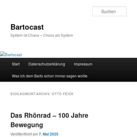
Zum
Zum
primären
sekundären
Such
Inhalt
Inhalt
springen
springen
Bartocast
System ist Chaos – Chaos als System
Hauptmenü
Start
Datenschutzerklärung
Impressum
Was ich dem Barto schon immer sagen wollte
SCHLAGWORT-ARCHIV:
OTTO FEICK
Das Rhönrad – 100 Jahre
Bewegung
Veröffentlicht am
7. Mai 2025