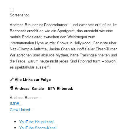
Screenshot
Andreas Brauner ist Rhönradturner – und zwar seit er fünf ist. Im
Bartocast erzählt er, wie ein Sportgerät, das aussieht wie eine
mobile Endlosleiter, zwischen den Weltkriegen zum
internationalen Hype wurde: Shows in Hollywood, Gerüchte über
Nazi-Olympia-Auftritte, Jackie Chan als inoffizieller Ehren-Turner.
Wir sprechen über absurde Mythen, harte Trainingseinheiten und
die Frage, warum heute nicht jedes Kind Rhönrad turnt – obwohl
es spektakulär aussieht.
🔗 Alle Links zur Folge
🎥 Andreas’ Kanäle – BTV Rhönrad:
Andreas Brauner –
IMDB
–
Crew United
–
YouTube Hauptkanal
YouTube Shorts-Kanal