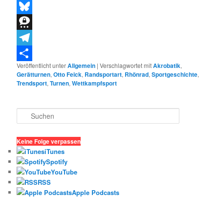
Threads
Bluesky
Threema
Telegram
Veröffentlicht unter
Allgemein
|
Verschlagwortet mit
Akrobatik
,
Teilen
Gerätturnen
,
Otto Feick
,
Randsportart
,
Rhönrad
,
Sportgeschichte
,
Trendsport
,
Turnen
,
Wettkampfsport
S
u
c
h
Keine Folge verpassen
e
iTunes
n
Spotify
YouTube
RSS
Apple Podcasts