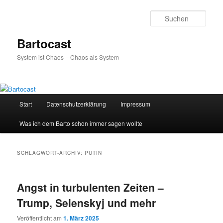
Zum
Zum
primären
sekundären
Such
Inhalt
Inhalt
springen
springen
Bartocast
System ist Chaos – Chaos als System
Hauptmenü
Start
Datenschutzerklärung
Impressum
Was ich dem Barto schon immer sagen wollte
SCHLAGWORT-ARCHIV:
PUTIN
Angst in turbulenten Zeiten –
Trump, Selenskyj und mehr
Veröffentlicht am
1. März 2025