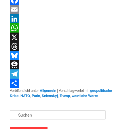
Facebook
Email
LinkedIn
WhatsApp
X
Threads
Bluesky
Threema
Telegram
Veröffentlicht unter
Allgemein
|
Verschlagwortet mit
geopolitische
Teilen
Krise
,
NATO
,
Putin
,
Selenskyj
,
Trump
,
westliche Werte
S
u
c