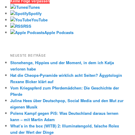
h
Keine Folge verpassen
e
iTunes
n
Spotify
YouTube
RSS
Apple Podcasts
NEUESTE BEITRÄGE
Stonehenge, Hippies und der Moment, in dem ich Katja
verloren habe
Hat die Cheops-Pyramide wirklich acht Seiten? Ägyptologin
Roxane Bicker klärt auf
Vom Kriegspferd zum Pferdemädchen: Die Geschichte der
Pferde
Julina Hees über Deutschpop, Social Media und den Mut zur
eigenen Musik
Polens Kampf gegen PiS: Was Deutschland daraus lernen
kann – mit Martin Adam
What’s in the box (WITB) 2: Illuminatengold, falsche Rolex
und der Wert der Dinge