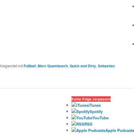
hlagwortet mit
Fußball
,
Marc Quambusch
,
Quick and Dirty
,
Sebastian
Keine Folge verpassen
iTunes
Spotify
YouTube
RSS
Apple Podcast