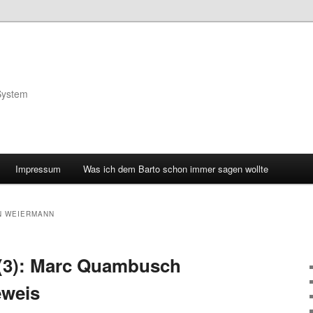
System
Impressum
Was ich dem Barto schon immer sagen wollte
N WEIERMANN
 (3): Marc Quambusch
eweis