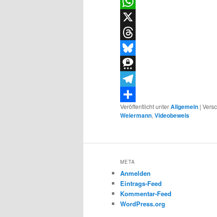
LinkedIn
WhatsApp
X
Threads
Bluesky
Threema
Telegram
Veröffentlicht unter
Allgemein
|
Versc
Teilen
Weiermann
,
Videobeweis
META
Anmelden
Eintrags-Feed
Kommentar-Feed
WordPress.org