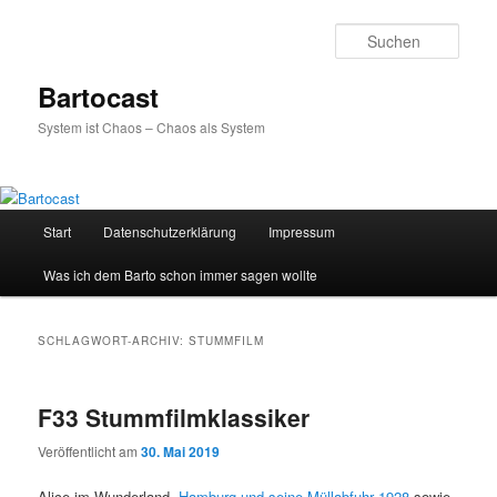
Zum
Zum
primären
sekundären
Such
Inhalt
Inhalt
springen
springen
Bartocast
System ist Chaos – Chaos als System
Hauptmenü
Start
Datenschutzerklärung
Impressum
Was ich dem Barto schon immer sagen wollte
SCHLAGWORT-ARCHIV:
STUMMFILM
F33 Stummfilmklassiker
Veröffentlicht am
30. Mai 2019
Alice im Wunderland,
Hamburg und seine Müllabfuhr 1928
sowie