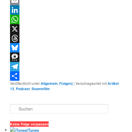
Facebook
Email
LinkedIn
WhatsApp
X
Threads
Bluesky
Threema
Telegram
Veröffentlicht unter
Allgemein
,
F(olgen)
|
Verschlagwortet mit
Artikel
Teilen
13
,
Podcast
,
Stummfilm
S
u
c
h
Keine Folge verpassen
e
iTunes