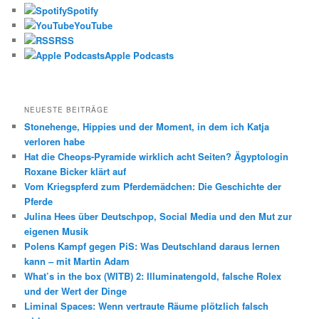
n
Spotify
YouTube
RSS
Apple Podcasts
NEUESTE BEITRÄGE
Stonehenge, Hippies und der Moment, in dem ich Katja
verloren habe
Hat die Cheops-Pyramide wirklich acht Seiten? Ägyptologin
Roxane Bicker klärt auf
Vom Kriegspferd zum Pferdemädchen: Die Geschichte der
Pferde
Julina Hees über Deutschpop, Social Media und den Mut zur
eigenen Musik
Polens Kampf gegen PiS: Was Deutschland daraus lernen
kann – mit Martin Adam
What’s in the box (WITB) 2: Illuminatengold, falsche Rolex
und der Wert der Dinge
Liminal Spaces: Wenn vertraute Räume plötzlich falsch