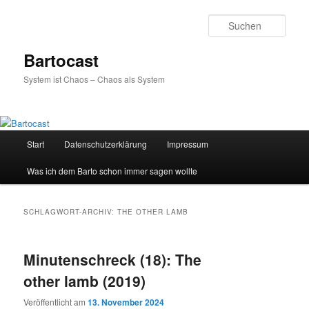
Zum
Zum
primären
sekundären
Such
Inhalt
Inhalt
springen
springen
Bartocast
System ist Chaos – Chaos als System
Hauptmenü
Start
Datenschutzerklärung
Impressum
Was ich dem Barto schon immer sagen wollte
SCHLAGWORT-ARCHIV:
THE OTHER LAMB
Minutenschreck (18): The
other lamb (2019)
Veröffentlicht am
13. November 2024