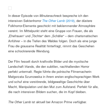
In dieser Episode von
Minutenschreck
bespreche ich den
intensiven Sektenhorror
The Other Lamb
(2019)
, der düstere
Folkhorror-Elemente geschickt mit beklemmender Atmosphäre
vereint. Im Mittelpunkt steht eine Gruppe von Frauen, die als
„Ehefrauen“ und „Töchter“ dem „Schäfer“ – dem charismatischen
Anführer – in die Tiefen des Waldes folgen. Doch als eine junge
Frau die grausame Realität hinterfragt, nimmt das Geschehen
eine schockierende Wendung.
Der Film fesselt durch kraftvolle Bilder und die mystische
Landschaft Irlands, die den subtilen, nachhallenden Horror
perfekt untermalt. Regie führte die polnische Filmemacherin
Małgorzata Szumowska in ihrem ersten englischsprachigen Werk
und schuf eine verstörende, bildgewaltige Geschichte über
Macht, Manipulation und den Mut zum Aufstand. Perfekt für alle,
die nach intensiven Bildern suchen, die im Kopf bleiben.
The Other Lamb
ist aktuell bei Amazon Prime verfügbar.