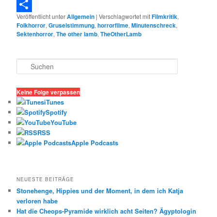
Telegram
Veröffentlicht unter
Allgemein
|
Verschlagwortet mit
Filmkritik
,
Teilen
Folkhorror
,
Gruselstimmung
,
horrorfilme
,
Minutenschreck
,
Sektenhorror
,
The other lamb
,
TheOtherLamb
S
u
c
h
Keine Folge verpassen
e
iTunes
n
Spotify
YouTube
RSS
Apple Podcasts
NEUESTE BEITRÄGE
Stonehenge, Hippies und der Moment, in dem ich Katja
verloren habe
Hat die Cheops-Pyramide wirklich acht Seiten? Ägyptologin