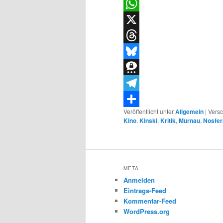
LinkedIn
WhatsApp
X
Threads
Bluesky
Threema
Telegram
Veröffentlicht unter
Allgemein
|
Versc
Teilen
Kino
,
Kinski
,
Kritik
,
Murnau
,
Nosfer
META
Anmelden
Eintrags-Feed
Kommentar-Feed
WordPress.org