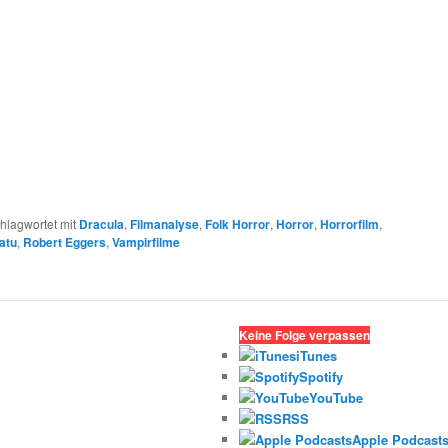
hlagwortet mit
Dracula
,
Filmanalyse
,
Folk Horror
,
Horror
,
Horrorfilm
,
atu
,
Robert Eggers
,
Vampirfilme
Keine Folge verpassen
iTunes
Spotify
YouTube
RSS
Apple Podcast