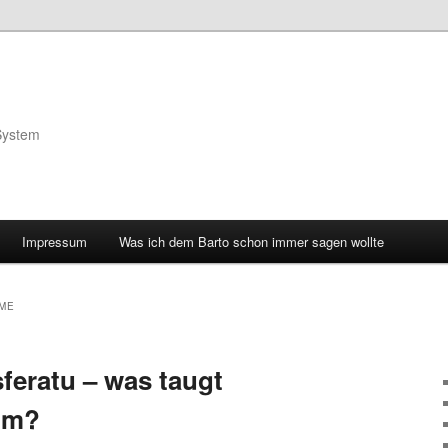
System
Impressum
Was ich dem Barto schon immer sagen wollte
LME
eratu – was taugt
lm?