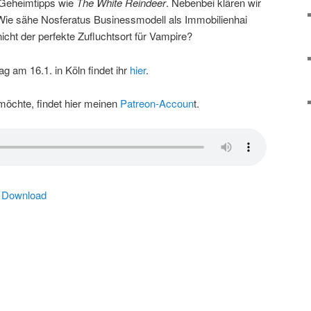
 Geheimtipps wie
The White Reindeer
. Nebenbei klären wir
: Wie sähe Nosferatus Businessmodell als Immobilienhai
cht der perfekte Zufluchtsort für Vampire?
ag am 16.1. in Köln findet ihr
hier
.
möchte, findet hier meinen
Patreon-Accoun
t.
|
Download