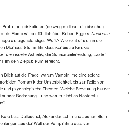
n Problemen diskutieren (deswegen dieser ein bisschen
 mein Fluch) wir ausführlich über Robert Eggers‘
Nosferatu
age als eigenständiges Werk? Wie reiht er sich in die
, von Murnaus Stummfilmklassiker bis zu Kinskis
er die visuelle Ästhetik, die Schauspielerleistung, Easter
 Film sein Zielpublikum erreicht.
en Blick auf die Frage, warum Vampirfilme eine solche
morbiden Romantik der Unsterblichkeit bis zur Rolle von
ale und psychologische Themen. Welche Bedeutung hat der
iter oder Bedrohung – und warum zieht es Nosferatu
nd?
 Kate Lutz-Dolleschel, Alexander Luhm und Jochen Blom
ehlungen aus der Welt der Vampirfilme aus: von