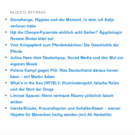
NEUESTE BEITRÄGE
Stonehenge, Hippies und der Moment, in dem ich Katja
verloren habe
Hat die Cheops-Pyramide wirklich acht Seiten? Ägyptologin
Roxane Bicker klärt auf
Vom Kriegspferd zum Pferdemädchen: Die Geschichte der
Pferde
Julina Hees über Deutschpop, Social Media und den Mut zur
eigenen Musik
Polens Kampf gegen PiS: Was Deutschland daraus lernen
kann – mit Martin Adam
What’s in the box (WITB) 2: Illuminatengold, falsche Rolex
und der Wert der Dinge
Liminal Spaces: Wenn vertraute Räume plötzlich falsch
wirken
Carola-Brücke, Kreuzreliquien und Schalke-Rasen – warum
Objekte für Menschen heilig werden (mit Ali Hackalife)