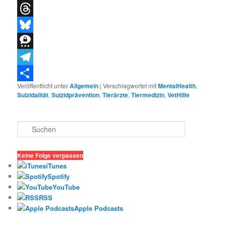
X
Threads
Bluesky
Threema
Telegram
Veröffentlicht unter
Allgemein
|
Verschlagwortet mit
MentalHealth
,
Teilen
Suizidalität
,
Suizidprävention
,
Tierärzte
,
Tiermedizin
,
VetHilfe
S
u
c
h
Keine Folge verpassen
e
iTunes
n
Spotify
YouTube
RSS
Apple Podcasts