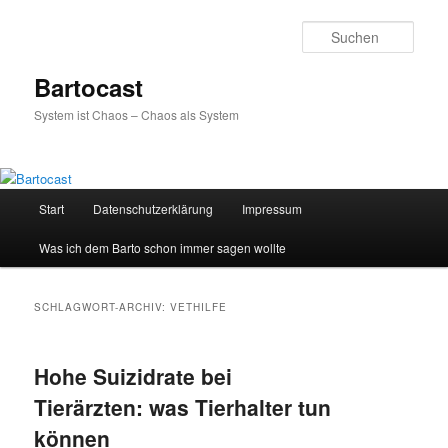
Zum
Zum
primären
sekundären
Such
Inhalt
Inhalt
springen
springen
Bartocast
System ist Chaos – Chaos als System
Hauptmenü
Start
Datenschutzerklärung
Impressum
Was ich dem Barto schon immer sagen wollte
SCHLAGWORT-ARCHIV:
VETHILFE
Hohe Suizidrate bei
Tierärzten: was Tierhalter tun
können