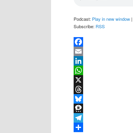
Podcast:
Play in new window
Subscribe:
RSS
Facebook
Email
LinkedIn
WhatsApp
X
Threads
Bluesky
Threema
Telegram