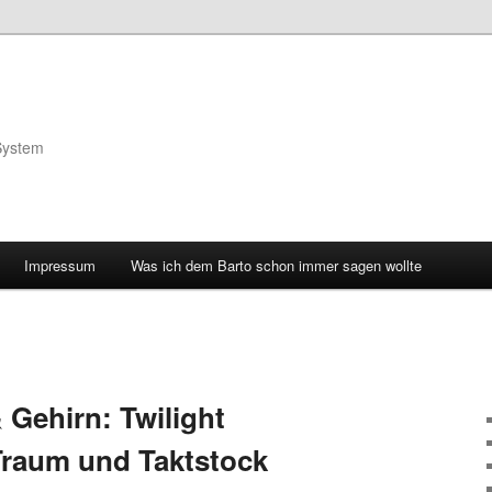
System
Impressum
Was ich dem Barto schon immer sagen wollte
& Gehirn: Twilight
Traum und Taktstock