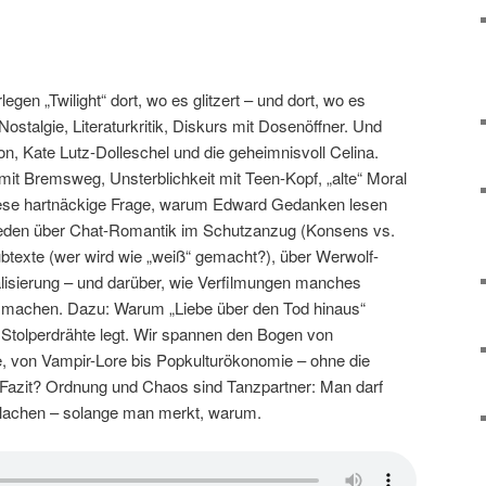
legen „Twilight“ dort, wo es glitzert – und dort, wo es
ostalgie, Literaturkritik, Diskurs mit Dosenöffner. Und
n, Kate Lutz-Dolleschel und die geheimnisvoll Celina.
t Bremsweg, Unsterblichkeit mit Teen-Kopf, „alte“ Moral
ese hartnäckige Frage, warum Edward Gedanken lesen
 reden über Chat-Romantik im Schutzanzug (Konsens vs.
btexte (wer wird wie „weiß“ gemacht?), über Werwolf-
lisierung – und darüber, wie Verfilmungen manches
r machen. Dazu: Warum „Liebe über den Tod hinaus“
ch Stolperdrähte legt. Wir spannen den Bogen von
 von Vampir-Lore bis Popkulturökonomie – ohne die
 Fazit? Ordnung und Chaos sind Tanzpartner: Man darf
belachen – solange man merkt, warum.