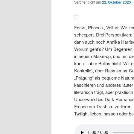
Veröffentlicht am
22. Oktober 2025
Forks, Phoenix, Volturi: Wir zer
scheppert. Drei Perspektiven: N
dann auch noch Annika Harriso
Worum geht’s? Um Begehren mi
in neuem Make-up, und um di
kann – aber Bellas nicht. Wir
Kontrolle), über Rassismus-Su
„Prägung“ als bequeme Natura
kaschieren und anderes laute
literarisch trägt, aber praktis
Underworld bis Dark Romance,
Freude am Trash zu verlieren.
Twilight lieben, hassen oder 