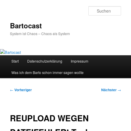
Zum
primären
Such
Inhalt
springen
Bartocast
System ist Chaos – Chaos als System
Hauptmenü
Start
Datenschutzerklärung
Impressum
Was ich dem Barto schon immer sagen wollte
Beitragsnavigation
←
Vorheriger
Nächster
→
REUPLOAD WEGEN