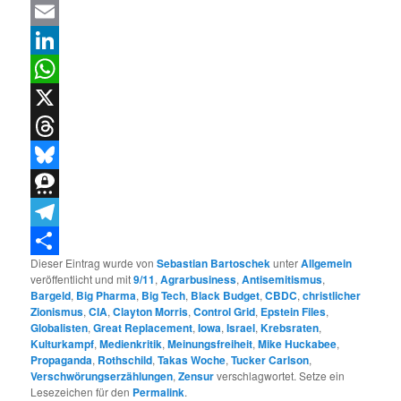
Facebook
Email
LinkedIn
WhatsApp
X
Threads
Bluesky
Threema
Telegram
Dieser Eintrag wurde von
Sebastian Bartoschek
unter
Allgemein
Teilen
veröffentlicht und mit
9/11
,
Agrarbusiness
,
Antisemitismus
,
Bargeld
,
Big Pharma
,
Big Tech
,
Black Budget
,
CBDC
,
christlicher
Zionismus
,
CIA
,
Clayton Morris
,
Control Grid
,
Epstein Files
,
Globalisten
,
Great Replacement
,
Iowa
,
Israel
,
Krebsraten
,
Kulturkampf
,
Medienkritik
,
Meinungsfreiheit
,
Mike Huckabee
,
Propaganda
,
Rothschild
,
Takas Woche
,
Tucker Carlson
,
Verschwörungserzählungen
,
Zensur
verschlagwortet. Setze ein
Lesezeichen für den
Permalink
.