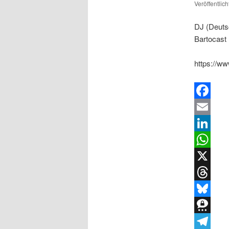
Veröffentlic
DJ (Deutsc
Bartocast
https://w
Facebook
Email
LinkedIn
WhatsApp
X
Threads
Bluesky
Threema