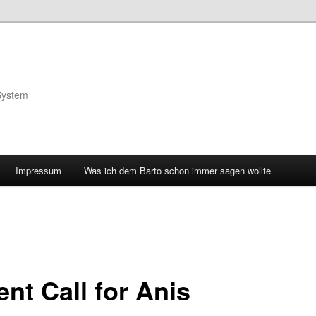
System
Impressum
Was ich dem Barto schon immer sagen wollte
nt Call for Anis