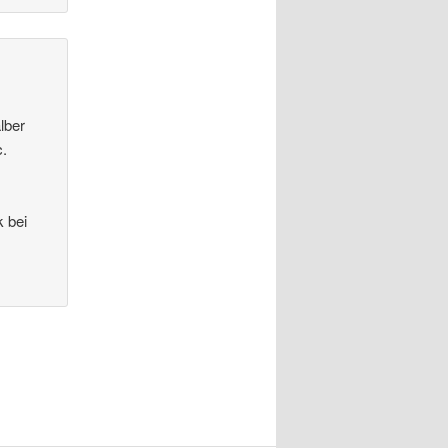
lber
c.
k bei