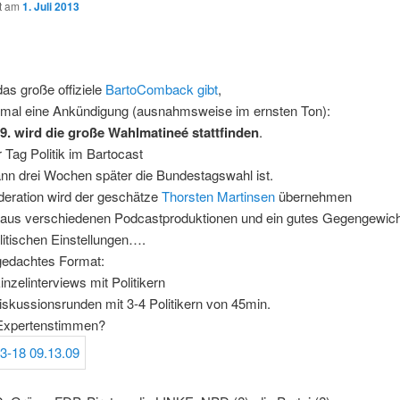
ht am
1. Juli 2013
as große offiziele
BartoComback gibt
,
nmal eine Ankündigung (ausnahmsweise im ernsten Ton):
.9. wird die große Wahlmatineé stattfinden
.
 Tag Politik im Bartocast
nn drei Wochen später die Bundestagswahl ist.
eration wird der geschätze
Thorsten Martinsen
übernehmen
 aus verschiedenen Podcastproduktionen und ein gutes Gegengewich
itischen Einstellungen….
gedachtes Format:
inzelinterviews mit Politikern
iskussionsrunden mit 3-4 Politikern von 45min.
t Expertenstimmen?