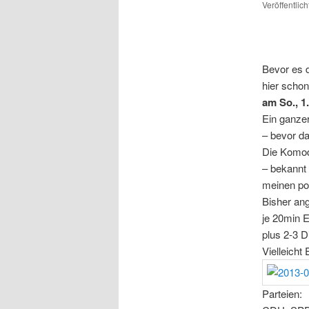
Veröffentlic
Bevor es d
hier scho
am So., 1
Ein ganzer
– bevor da
Die Komod
– bekannt
meinen pol
Bisher an
je 20min E
plus 2-3 D
Vielleich
Parteien: