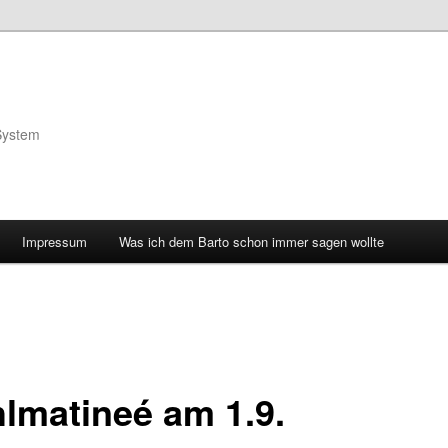
System
Impressum
Was ich dem Barto schon immer sagen wollte
lmatineé am 1.9.