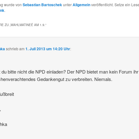
rag wurde von
Sebastian Bartoschek
unter
Allgemein
veröffentlicht. Setze ein Les
ink
.
E ZU „
WAHLMATINEÉ AM 1.9.
“
hka
schrieb
am
1. Juli 2013 um 14:20 Uhr
:
 du bitte nicht die NPD einladen? Der NPD bietet man kein Forum ihr
henverachtendes Gedankengut zu verbreiten. Niemals.
ußbreit
,
chka