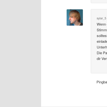
sylar_5
Wenn d
Stimme
sollte
einlad
Unterh
Die Pa
dir Ver
Pingb