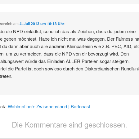
schrieb
am
4. Juli 2013 um 16:18 Uhr
:
u die NPD einlädtst, sehe ich das als Zeichen, dass du jedem eine
 geben möchtest. Habe ich nicht mal was dagegen. Der Fairness ha
st du dann aber auch alle anderen Kleinparteien wie z.B. PBC, AfD, et
en, um zu vermeiden, dass die NPD von dir bevorzugt wird. Den
altungswert würde das Einladen ALLER Parteien sogar steigern.
rtei die Partei ist doch sowieso durch den Diskordianischen Rundfun
treten.
ack:
Wahlmatineé: Zwischenstand | Bartocast
Die Kommentare sind geschlossen.