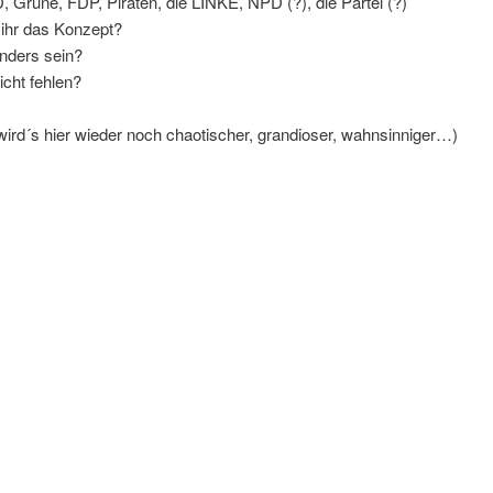
Grüne, FDP, Piraten, die LINKE, NPD (?), die Partei (?)
 ihr das Konzept?
nders sein?
icht fehlen?
wird´s hier wieder noch chaotischer, grandioser, wahnsinniger…)