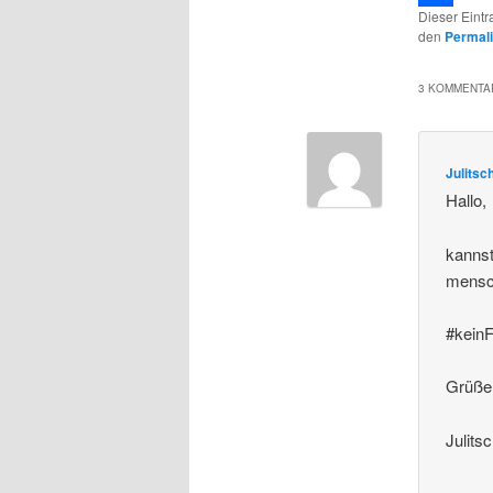
Dieser Eint
Teilen
den
Permal
3 KOMMENTAR
Julitsc
Hallo,
kannst
mensc
#keinF
Grüße
Julits