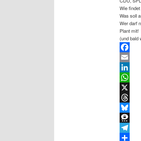
CDU, SPD, 
Wie findet
Was soll a
Wer darf n
Plant mit!
(und bald 
Facebook
Email
LinkedIn
WhatsApp
X
Threads
Bluesky
Threema
Telegram