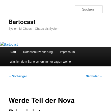
Zum
primären
Such
Inhalt
springen
Bartocast
System ist Chaos – Chaos als System
Hauptmenü
Start
Datenschutzerklärung
Impressum
Was ich dem Barto schon immer sagen wollte
Beitragsnavigation
←
Vorheriger
Nächster
→
Werde Teil der Nova