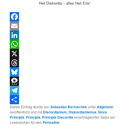
Heil Diskordia – alles Heil Eris!
Facebook
Email
LinkedIn
WhatsApp
X
Threads
Bluesky
Threema
Telegram
Dieser Eintrag wurde von
Sebastian Bartoschek
unter
Allgemein
Teilen
veröffentlicht und mit
Discordianism
,
Diskordianismus
,
Nova
Principia
,
Principia
,
Principia Discordia
verschlagwortet. Setze ein
Lesezeichen für den
Permalink
.