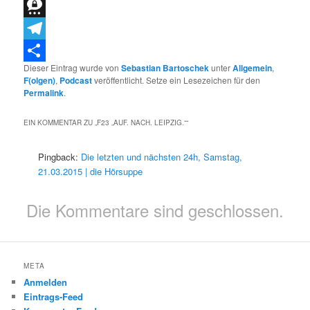
Bluesky
Threema
Telegram
Dieser Eintrag wurde von
Sebastian Bartoschek
unter
Allgemein
,
Teilen
F(olgen)
,
Podcast
veröffentlicht. Setze ein Lesezeichen für den
Permalink
.
EIN KOMMENTAR ZU „
F23 „AUF. NACH. LEIPZIG.“
“
Pingback:
Die letzten und nächsten 24h, Samstag,
21.03.2015 | die Hörsuppe
Die Kommentare sind geschlossen.
META
Anmelden
Eintrags-Feed