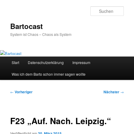
Zum
primären
Such
Inhalt
springen
Bartocast
System ist Chaos – Chaos als System
Hauptmenü
Start
Datenschutzerklärung
Impressum
Was ich dem Barto schon immer sagen wollte
Beitragsnavigation
←
Vorheriger
Nächster
→
F23 „Auf. Nach. Leipzig.“
Veröffentlicht am
20. März 2015