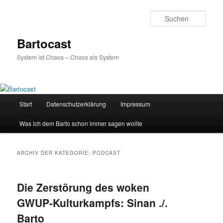
Zum
Zum
primären
sekundären
Such
Inhalt
Inhalt
springen
springen
Bartocast
System ist Chaos – Chaos als System
Hauptmenü
Start
Datenschutzerklärung
Impressum
Was ich dem Barto schon immer sagen wollte
ARCHIV DER KATEGORIE:
PODCAST
Die Zerstörung des woken
GWUP-Kulturkampfs: Sinan ./.
Barto