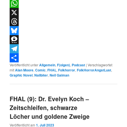
LinkedIn
WhatsApp
X
Threads
Bluesky
Threema
Telegram
Veröffentlicht unter
Allgemein
,
F(olgen)
,
Podcast
|
Verschlagwortet
Teilen
mit
Alan Moore
,
Comic
,
FHAL
,
Folkhorror
,
FolkHorrorAngstLust
,
Graphic Novel
,
Nailbiter
,
Neil Gaiman
FHAL (9): Dr. Evelyn Koch –
Zeitschleifen, schwarze
Löcher und goldene Zweige
Veröffentlicht am
1. Juli 2023