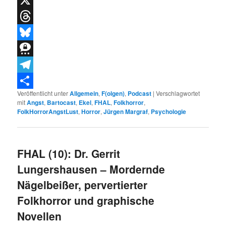
X
Threads
Bluesky
Threema
Telegram
Veröffentlicht unter
Allgemein
,
F(olgen)
,
Podcast
|
Verschlagwortet
Teilen
mit
Angst
,
Bartocast
,
Ekel
,
FHAL
,
Folkhorror
,
FolkHorrorAngstLust
,
Horror
,
Jürgen Margraf
,
Psychologie
FHAL (10): Dr. Gerrit
Lungershausen – Mordernde
Nägelbeißer, pervertierter
Folkhorror und graphische
Novellen