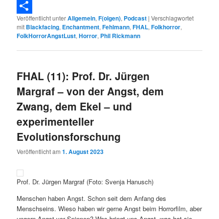
Telegram
Veröffentlicht unter
Allgemein
,
F(olgen)
,
Podcast
|
Verschlagwortet
Teilen
mit
Blackfacing
,
Enchantment
,
Fehlmann
,
FHAL
,
Folkhorror
,
FolkHorrorAngstLust
,
Horror
,
Phil Rickmann
FHAL (11): Prof. Dr. Jürgen
Margraf – von der Angst, dem
Zwang, dem Ekel – und
experimenteller
Evolutionsforschung
Veröffentlicht am
1. August 2023
Prof. Dr. Jürgen Margraf (Foto: Svenja Hanusch)
Menschen haben Angst. Schon seit dem Anfang des
Menschseins. Wieso haben wir gerne Angst beim Horrorfilm, aber
ungern Angst vor Spinnen? Was bringt uns Angst, was hat sie