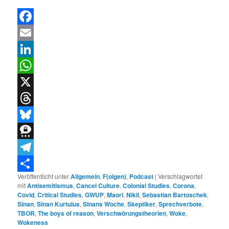
Facebook
Email
LinkedIn
WhatsApp
X
Threads
Bluesky
Threema
Telegram
Veröffentlicht unter
Allgemein
,
F(olgen)
,
Podcast
|
Verschlagwortet
Teilen
mit
Antisemitismus
,
Cancel Culture
,
Colonial Studies
,
Corona
,
Covid
,
Critical Studies
,
GWUP
,
Maori
,
Nikil
,
Sebastian Bartoschek
,
Sinan
,
Sinan Kurtulus
,
Sinans Woche
,
Skeptiker
,
Sprechverbote
,
TBOR
,
The boys of reason
,
Verschwörungstheorien
,
Woke
,
Wokeness