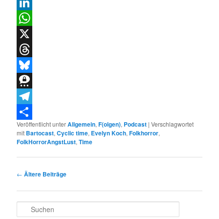
Email
LinkedIn
WhatsApp
X
Threads
Bluesky
Threema
Telegram
Veröffentlicht unter
Allgemein
,
F(olgen)
,
Podcast
|
Verschlagwortet
Teilen
mit
Bartocast
,
Cyclic time
,
Evelyn Koch
,
Folkhorror
,
FolkHorrorAngstLust
,
Time
Beitragsnavigation
←
Ältere Beiträge
S
u