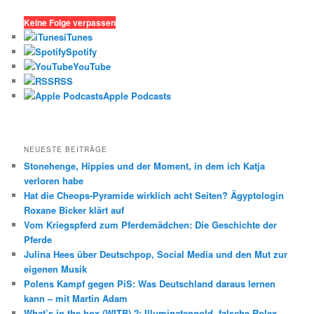
c
h
Keine Folge verpassen
e
iTunes
n
Spotify
YouTube
RSS
Apple Podcasts
NEUESTE BEITRÄGE
Stonehenge, Hippies und der Moment, in dem ich Katja
verloren habe
Hat die Cheops-Pyramide wirklich acht Seiten? Ägyptologin
Roxane Bicker klärt auf
Vom Kriegspferd zum Pferdemädchen: Die Geschichte der
Pferde
Julina Hees über Deutschpop, Social Media und den Mut zur
eigenen Musik
Polens Kampf gegen PiS: Was Deutschland daraus lernen
kann – mit Martin Adam
What’s in the box (WITB) 2: Illuminatengold, falsche Rolex