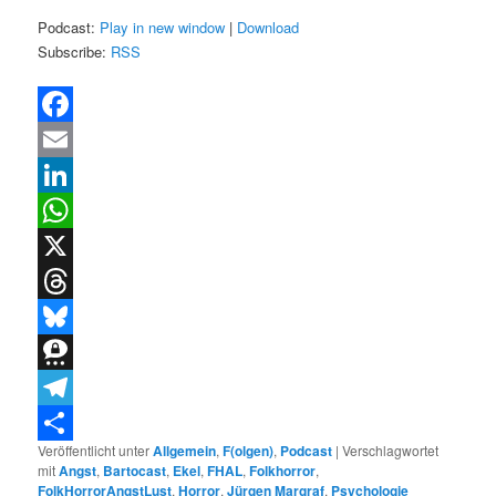
Podcast:
Play in new window
|
Download
Subscribe:
RSS
Facebook
Email
LinkedIn
WhatsApp
X
Threads
Bluesky
Threema
Telegram
Veröffentlicht unter
Allgemein
,
F(olgen)
,
Podcast
|
Verschlagwortet
Teilen
mit
Angst
,
Bartocast
,
Ekel
,
FHAL
,
Folkhorror
,
FolkHorrorAngstLust
,
Horror
,
Jürgen Margraf
,
Psychologie