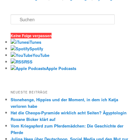
S
u
c
h
Keine Folge verpassen
e
iTunes
n
Spotify
YouTube
RSS
Apple Podcasts
NEUESTE BEITRÄGE
Stonehenge, Hippies und der Moment, in dem ich Katja
verloren habe
Hat die Cheops-Pyramide wirklich acht Seiten? Ägyptologin
Roxane Bicker klärt auf
Vom Kriegspferd zum Pferdemädchen: Die Geschichte der
Pferde
Julina Hees über Deutschpop, Social Media und den Mut zur