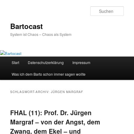
Zum
Zum
primären
sekundären
Such
Inhalt
Inhalt
springen
springen
Bartocast
System ist Chaos – Chaos als System
Hauptmenü
Start
Datenschutzerklärung
Impressum
Was ich dem Barto schon immer sagen wollte
SCHLAGWORT-ARCHIV:
JÜRGEN MARGRAF
FHAL (11): Prof. Dr. Jürgen
Margraf – von der Angst, dem
Zwang, dem Ekel – und