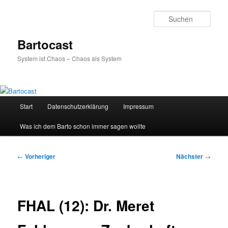
Zum
primären
Such
Inhalt
springen
Bartocast
System ist Chaos – Chaos als System
Hauptmenü
Start
Datenschutzerklärung
Impressum
Was ich dem Barto schon immer sagen wollte
Beitragsnavigation
←
Vorheriger
Nächster
→
FHAL (12): Dr. Meret