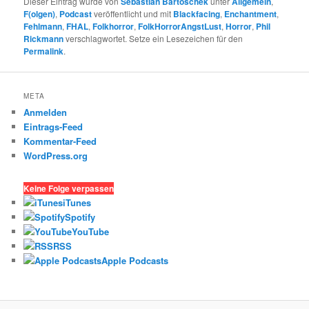
Dieser Eintrag wurde von
Sebastian Bartoschek
unter
Allgemein
,
Teilen
F(olgen)
,
Podcast
veröffentlicht und mit
Blackfacing
,
Enchantment
,
Fehlmann
,
FHAL
,
Folkhorror
,
FolkHorrorAngstLust
,
Horror
,
Phil
Rickmann
verschlagwortet. Setze ein Lesezeichen für den
Permalink
.
META
Anmelden
Eintrags-Feed
Kommentar-Feed
WordPress.org
Keine Folge verpassen
iTunes
Spotify
YouTube
RSS
Apple Podcasts