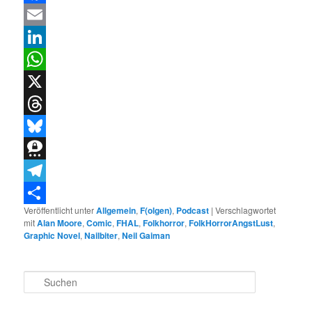
Facebook
Email
LinkedIn
WhatsApp
X
Threads
Bluesky
Threema
Telegram
Veröffentlicht unter
Allgemein
,
F(olgen)
,
Podcast
|
Verschlagwortet
Teilen
mit
Alan Moore
,
Comic
,
FHAL
,
Folkhorror
,
FolkHorrorAngstLust
,
Graphic Novel
,
Nailbiter
,
Neil Gaiman
S
u
c