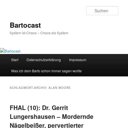
Zum
Zum
primären
sekundären
Such
Inhalt
Inhalt
springen
springen
Bartocast
System ist Chaos – Chaos als System
Hauptmenü
Start
Datenschutzerklärung
Impressum
Was ich dem Barto schon immer sagen wollte
SCHLAGWORT-ARCHIV:
ALAN MOORE
FHAL (10): Dr. Gerrit
Lungershausen – Mordernde
Nägelbeißer, pervertierter