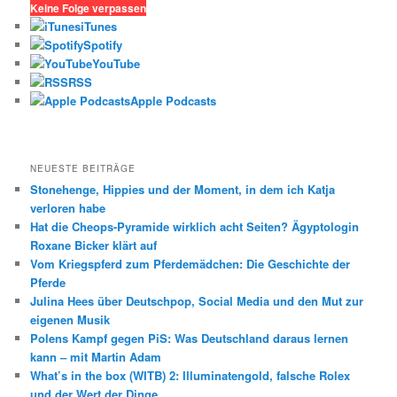
h
Keine Folge verpassen
e
iTunes
n
Spotify
YouTube
RSS
Apple Podcasts
NEUESTE BEITRÄGE
Stonehenge, Hippies und der Moment, in dem ich Katja
verloren habe
Hat die Cheops-Pyramide wirklich acht Seiten? Ägyptologin
Roxane Bicker klärt auf
Vom Kriegspferd zum Pferdemädchen: Die Geschichte der
Pferde
Julina Hees über Deutschpop, Social Media und den Mut zur
eigenen Musik
Polens Kampf gegen PiS: Was Deutschland daraus lernen
kann – mit Martin Adam
What’s in the box (WITB) 2: Illuminatengold, falsche Rolex
und der Wert der Dinge