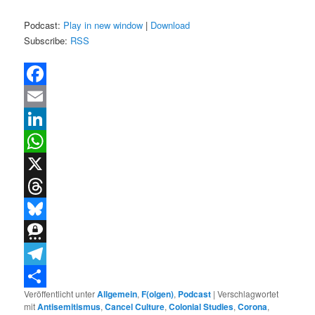
Podcast:
Play in new window
|
Download
Subscribe:
RSS
Facebook
Email
LinkedIn
WhatsApp
X
Threads
Bluesky
Threema
Telegram
Veröffentlicht unter
Allgemein
,
F(olgen)
,
Podcast
|
Verschlagwortet
Teilen
mit
Antisemitismus
,
Cancel Culture
,
Colonial Studies
,
Corona
,