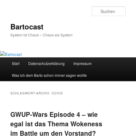
Zum
Zum
primären
sekundären
Such
Inhalt
Inhalt
springen
springen
Bartocast
System ist Chaos – Chaos als System
Hauptmenü
Start
Datenschutzerklärung
Impressum
Was ich dem Barto schon immer sagen wollte
SCHLAGWORT-ARCHIV:
COVID
GWUP-Wars Episode 4 – wie
egal ist das Thema Wokeness
im Battle um den Vorstand?