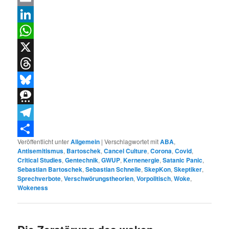
Email
LinkedIn
WhatsApp
X
Threads
Bluesky
Threema
Telegram
Veröffentlicht unter
Allgemein
|
Verschlagwortet mit
ABA
,
Teilen
Antisemitismus
,
Bartoschek
,
Cancel Culture
,
Corona
,
Covid
,
Critical Studies
,
Gentechnik
,
GWUP
,
Kernenergie
,
Satanic Panic
,
Sebastian Bartoschek
,
Sebastian Schnelle
,
SkepKon
,
Skeptiker
,
Sprechverbote
,
Verschwörungstheorien
,
Vorpolitisch
,
Woke
,
Wokeness