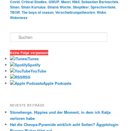
Covid
,
Critical Studies
,
GWUP
,
Maori
,
Nikil
,
Sebastian Bartoschek
,
Sinan
,
Sinan Kurtulus
,
Sinans Woche
,
Skeptiker
,
Sprechverbote
,
TBOR
,
The boys of reason
,
Verschwörungstheorien
,
Woke
,
Wokeness
S
u
c
h
Keine Folge verpassen
e
iTunes
n
Spotify
YouTube
RSS
Apple Podcasts
NEUESTE BEITRÄGE
Stonehenge, Hippies und der Moment, in dem ich Katja
verloren habe
Hat die Cheops-Pyramide wirklich acht Seiten? Ägyptologin
Roxane Bicker klärt auf