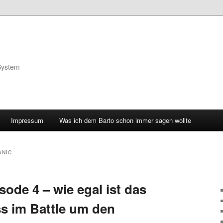
System
Impressum
Was ich dem Barto schon immer sagen wollte
ANIC
de 4 – wie egal ist das
 im Battle um den