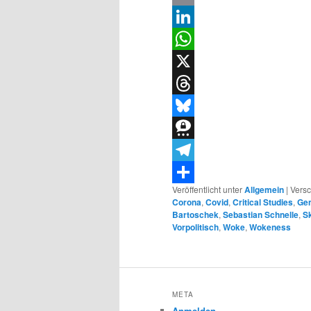
Email
LinkedIn
WhatsApp
X
Threads
Bluesky
Threema
Telegram
Veröffentlicht unter
Allgemein
|
Versc
Teilen
Corona
,
Covid
,
Critical Studies
,
Gen
Bartoschek
,
Sebastian Schnelle
,
S
Vorpolitisch
,
Woke
,
Wokeness
META
Anmelden