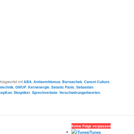
hlagwortet mit
ABA
,
Antisemitismus
,
Bartoschek
,
Cancel Culture
,
technik
,
GWUP
,
Kernenergie
,
Satanic Panic
,
Sebastian
kepKon
,
Skeptiker
,
Sprechverbote
,
Verschwörungstheorien
,
Keine Folge verpassen
iTunes