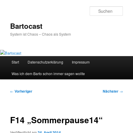
Zum
primären
Such
Inhalt
springen
Bartocast
System ist Chaos – Chaos als System
Hauptmenü
Start
Datenschutzerklärung
Impressum
Was ich dem Barto schon immer sagen wollte
Beitragsnavigation
←
Vorheriger
Nächster
→
F14 „Sommerpause14“
Veröffentlicht am
24. April 2014