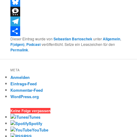
Threads
Bluesky
Threema
Telegram
Dieser Eintrag wurde von
Sebastian Bartoschek
unter
Allgemein
,
Teilen
F(olgen)
,
Podcast
veröffentlicht. Setze ein Lesezeichen für den
Permalink
.
META
Anmelden
Eintrags-Feed
Kommentar-Feed
WordPress.org
Keine Folge verpassen
iTunes
Spotify
YouTube
RSS