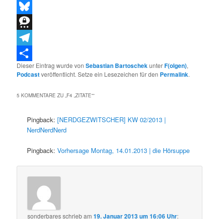
Threads
Bluesky
Threema
Telegram
Dieser Eintrag wurde von
Sebastian Bartoschek
unter
F(olgen)
,
Teilen
Podcast
veröffentlicht. Setze ein Lesezeichen für den
Permalink
.
5 KOMMENTARE ZU „
F4 „ZITATE“
“
Pingback:
[NERDGEZWITSCHER] KW 02/2013 |
NerdNerdNerd
Pingback:
Vorhersage Montag, 14.01.2013 | die Hörsuppe
sonderbares
schrieb
am
19. Januar 2013 um 16:06 Uhr
: