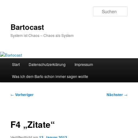
Zum
primären
Such
Inhalt
springen
Bartocast
System ist Chaos – Chaos als System
Hauptmenü
Start
Datenschutzerklärung
Impressum
Was ich dem Barto schon immer sagen wollte
Beitragsnavigation
←
Vorheriger
Nächster
→
F4 „Zitate“
Veröffentlicht am
13. Januar 2013