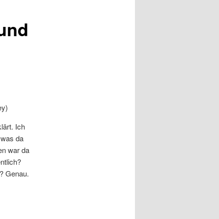
 und
ey)
lärt. Ich
d was da
en war da
ntlich?
m? Genau.