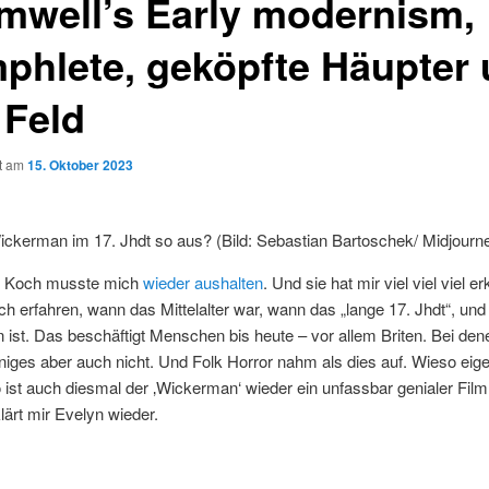
mwell’s Early modernism,
phlete, geköpfte Häupter
 Feld
ht am
15. Oktober 2023
ickerman im 17. Jhdt so aus? (Bild: Sebastian Bartoschek/ Midjourn
n Koch musste mich
wieder aushalten
. Und sie hat mir viel viel viel erk
ch erfahren, wann das Mittelalter war, wann das „lange 17. Jhdt“, un
ist. Das beschäftigt Menschen bis heute – vor allem Briten. Bei den
Einiges aber auch nicht. Und Folk Horror nahm als dies auf. Wieso eige
ist auch diesmal der ‚Wickerman‘ wieder ein unfassbar genialer Fil
klärt mir Evelyn wieder.