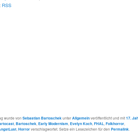
:
RSS
rag wurde von
Sebastian Bartoschek
unter
Allgemein
veröffentlicht und mit
17. Ja
artocast
,
Bartoschek
,
Early Modernism
,
Evelyn Koch
,
FHAL
,
Folkhorror
,
AngstLust
,
Horror
verschlagwortet. Setze ein Lesezeichen für den
Permalink
.