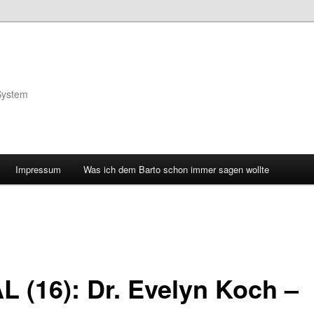
System
Impressum
Was ich dem Barto schon immer sagen wollte
L (16): Dr. Evelyn Koch –