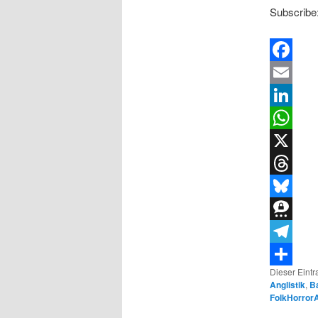
Subscribe
Facebook
Email
LinkedIn
WhatsApp
X
Threads
Bluesky
Threema
Telegram
Dieser Eint
Teilen
Anglistik
,
B
FolkHorror