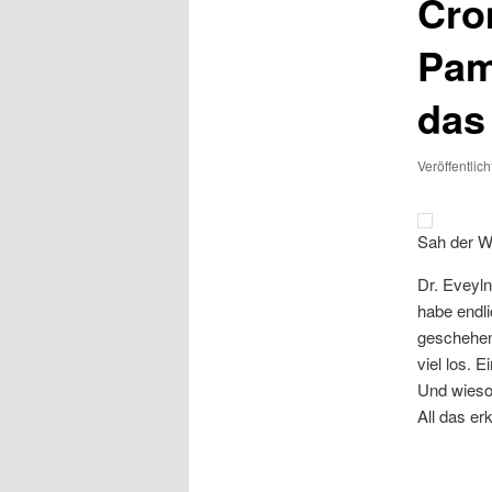
Cro
Pam
das
Veröffentlic
Sah der W
Dr. Eveyl
habe endli
geschehen 
viel los. 
Und wieso 
All das er