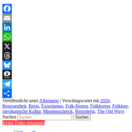
Facebook
Email
LinkedIn
WhatsApp
X
Threads
Bluesky
Threema
Telegram
Veröffentlicht unter
Allgemein
|
Verschlagwortet mit
2020
,
Teilen
Besessenheit
,
Bruja
,
Exorzismus
,
Folk-Horror
,
Folkhorror
,
Folklore
,
mexikanische Kultur
,
Minutenschreck
,
Reporterin
,
The Old Ways
Suchen
Keine Folge verpassen