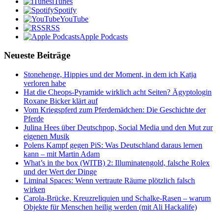
iTunes
Spotify
YouTube
RSS
Apple Podcasts
Neueste Beiträge
Stonehenge, Hippies und der Moment, in dem ich Katja
verloren habe
Hat die Cheops-Pyramide wirklich acht Seiten? Ägyptologin
Roxane Bicker klärt auf
Vom Kriegspferd zum Pferdemädchen: Die Geschichte der
Pferde
Julina Hees über Deutschpop, Social Media und den Mut zur
eigenen Musik
Polens Kampf gegen PiS: Was Deutschland daraus lernen
kann – mit Martin Adam
What’s in the box (WITB) 2: Illuminatengold, falsche Rolex
und der Wert der Dinge
Liminal Spaces: Wenn vertraute Räume plötzlich falsch
wirken
Carola-Brücke, Kreuzreliquien und Schalke-Rasen – warum
Objekte für Menschen heilig werden (mit Ali Hackalife)