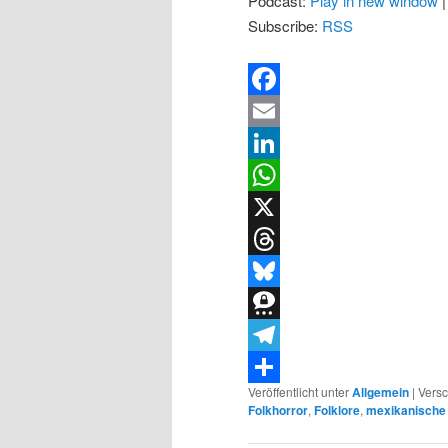
Podcast:
Play in new window
Subscribe:
RSS
Facebook
Email
LinkedIn
WhatsApp
X
Threads
Bluesky
Threema
Telegram
Veröffentlicht unter
Allgemein
|
Versc
Teilen
Folkhorror
,
Folklore
,
mexikanische 