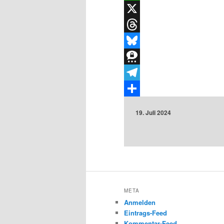
WhatsApp
X
Threads
Bluesky
Threema
Telegram
Teilen
19. Juli 2024
META
Anmelden
Eintrags-Feed
Kommentar-Feed