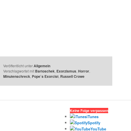
Veröffentlicht unter
Allgemein
Verschlagwortet mit
Bartoschek
,
Exorzismus
,
Horror
,
Minutenschreck
,
Pope`s Exorcist
,
Russell Crowe
Keine Folge verpassen
iTunes
Spotify
YouTube