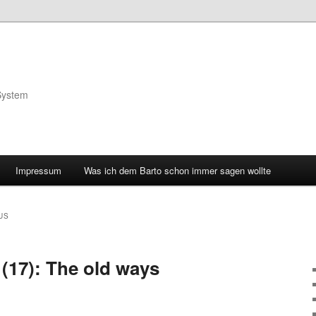
System
Impressum
Was ich dem Barto schon immer sagen wollte
US
(17): The old ways