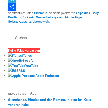
Telegram
Veröffentlicht unter
Allgemein
|
Verschlagwortet mit
Adipositas
,
Body
Teilen
Positivity
,
Dicksein
,
Gesundheitssystem
,
Nicole Jäger
,
Selbstakzeptanz
,
Übergewicht
S
u
c
h
Keine Folge verpassen
e
iTunes
n
Spotify
YouTube
RSS
Apple Podcasts
NEUESTE BEITRÄGE
Stonehenge, Hippies und der Moment, in dem ich Katja
verloren habe