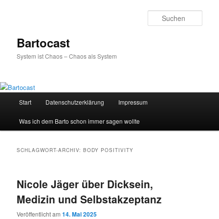
Zum
Zum
primären
sekundären
Such
Inhalt
Inhalt
springen
springen
Bartocast
System ist Chaos – Chaos als System
Hauptmenü
Start
Datenschutzerklärung
Impressum
Was ich dem Barto schon immer sagen wollte
SCHLAGWORT-ARCHIV:
BODY POSITIVITY
Nicole Jäger über Dicksein,
Medizin und Selbstakzeptanz
Veröffentlicht am
14. Mai 2025