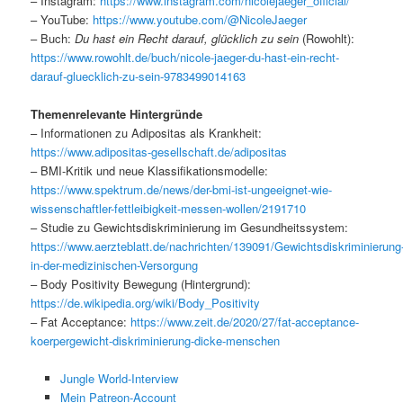
– Instagram:
https://www.instagram.com/nicolejaeger_official/
– YouTube:
https://www.youtube.com/@NicoleJaeger
– Buch:
Du hast ein Recht darauf, glücklich zu sein
(Rowohlt):
https://www.rowohlt.de/buch/nicole-jaeger-du-hast-ein-recht-
darauf-gluecklich-zu-sein-9783499014163
Themenrelevante Hintergründe
– Informationen zu Adipositas als Krankheit:
https://www.adipositas-gesellschaft.de/adipositas
– BMI-Kritik und neue Klassifikationsmodelle:
https://www.spektrum.de/news/der-bmi-ist-ungeeignet-wie-
wissenschaftler-fettleibigkeit-messen-wollen/2191710
– Studie zu Gewichtsdiskriminierung im Gesundheitssystem:
https://www.aerzteblatt.de/nachrichten/139091/Gewichtsdiskriminierung
in-der-medizinischen-Versorgung
– Body Positivity Bewegung (Hintergrund):
https://de.wikipedia.org/wiki/Body_Positivity
– Fat Acceptance:
https://www.zeit.de/2020/27/fat-acceptance-
koerpergewicht-diskriminierung-dicke-menschen
Jungle World-Interview
Mein Patreon-Account