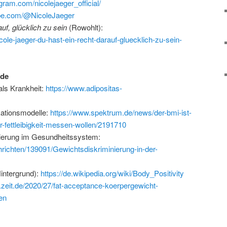
gram.com/nicolejaeger_official/
ube.com/@NicoleJaeger
uf, glücklich zu sein
(Rowohlt):
cole-jaeger-du-hast-ein-recht-darauf-gluecklich-zu-sein-
nde
als Krankheit:
https://www.adipositas-
kationsmodelle:
https://www.spektrum.de/news/der-bmi-ist-
r-fettleibigkeit-messen-wollen/2191710
nierung im Gesundheitssystem:
hrichten/139091/Gewichtsdiskriminierung-in-der-
intergrund):
https://de.wikipedia.org/wiki/Body_Positivity
.zeit.de/2020/27/fat-acceptance-koerpergewicht-
en