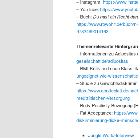
– Instagram:
https://www.insta
– YouTube:
https://www.yout
– Buch:
Du hast ein Recht dara
https://www.rowohlt.de/buch/ni
9783499014163
Themenrelevante Hintergrü
– Informationen zu Adipositas 
gesellschaft.de/adipositas
– BMI-Kritik und neue Klassifi
ungeeignet-wie-wissenschaftle
– Studie zu Gewichtsdiskrimi
https://www.aerzteblatt.de/nac
medizinischen-Versorgung
– Body Positivity Bewegung (H
– Fat Acceptance:
https://www
diskriminierung-dicke-mensch
Jungle World-Interview