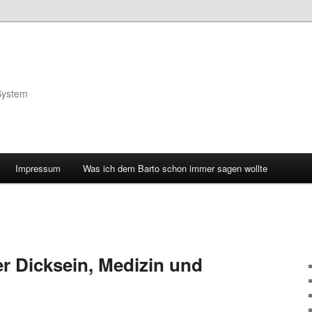
System
Impressum
Was ich dem Barto schon immer sagen wollte
er Dicksein, Medizin und