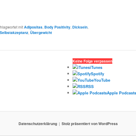
hlagwortet mit
Adipositas
,
Body Positivity
,
Dicksein
,
Selbstakzeptanz
,
Übergewicht
Keine Folge verpassen
iTunes
Spotify
YouTube
RSS
Apple Podcast
Datenschutzerklärung
Stolz präsentiert von WordPress