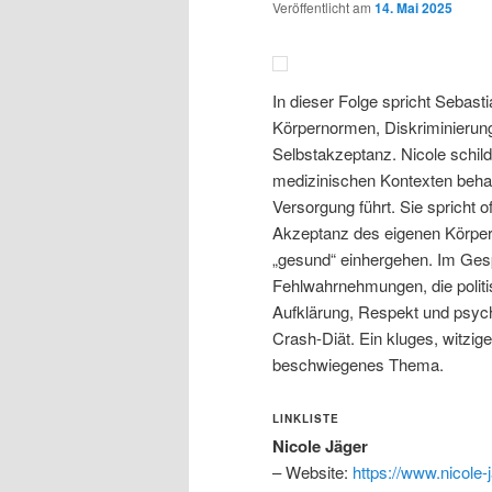
Veröffentlicht am
14. Mai 2025
In dieser Folge spricht Sebast
Körpernormen, Diskriminierun
Selbstakzeptanz. Nicole schilde
medizinischen Kontexten behand
Versorgung führt. Sie spricht 
Akzeptanz des eigenen Körpers
„gesund“ einhergehen. Im Gesp
Fehlwahrnehmungen, die politi
Aufklärung, Respekt und psyc
Crash-Diät. Ein kluges, witzig
beschwiegenes Thema.
LINKLISTE
Nicole Jäger
– Website:
https://www.nicole-