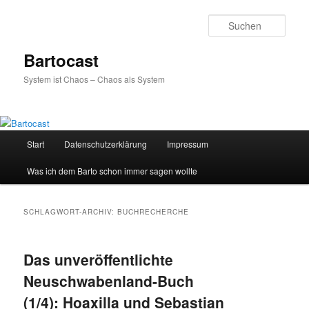
Zum
Zum
primären
sekundären
Such
Inhalt
Inhalt
springen
springen
Bartocast
System ist Chaos – Chaos als System
Hauptmenü
Start
Datenschutzerklärung
Impressum
Was ich dem Barto schon immer sagen wollte
SCHLAGWORT-ARCHIV:
BUCHRECHERCHE
Das unveröffentlichte
Neuschwabenland-Buch
(1/4): Hoaxilla und Sebastian