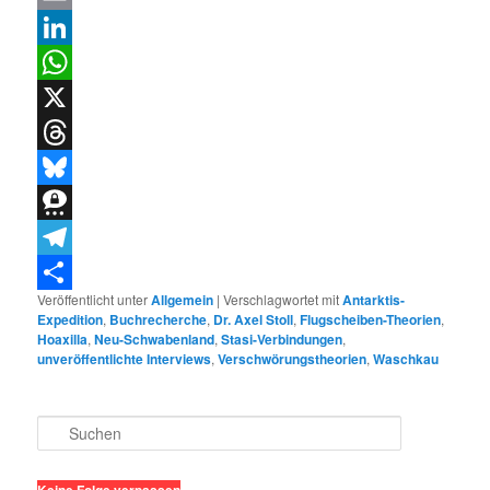
Email
LinkedIn
WhatsApp
X
Threads
Bluesky
Threema
Telegram
Veröffentlicht unter
Allgemein
|
Verschlagwortet mit
Antarktis-
Teilen
Expedition
,
Buchrecherche
,
Dr. Axel Stoll
,
Flugscheiben-Theorien
,
Hoaxilla
,
Neu-Schwabenland
,
Stasi-Verbindungen
,
unveröffentlichte Interviews
,
Verschwörungstheorien
,
Waschkau
S
u
c
h
Keine Folge verpassen