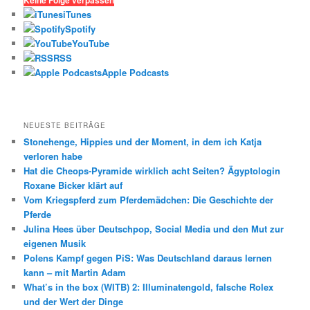
e
iTunes
n
Spotify
YouTube
RSS
Apple Podcasts
NEUESTE BEITRÄGE
Stonehenge, Hippies und der Moment, in dem ich Katja
verloren habe
Hat die Cheops-Pyramide wirklich acht Seiten? Ägyptologin
Roxane Bicker klärt auf
Vom Kriegspferd zum Pferdemädchen: Die Geschichte der
Pferde
Julina Hees über Deutschpop, Social Media und den Mut zur
eigenen Musik
Polens Kampf gegen PiS: Was Deutschland daraus lernen
kann – mit Martin Adam
What’s in the box (WITB) 2: Illuminatengold, falsche Rolex
und der Wert der Dinge