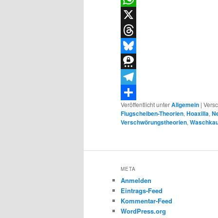
WhatsApp
X
Threads
Bluesky
Threema
Telegram
Veröffentlicht unter
Allgemein
|
Versc
Teilen
Flugscheiben-Theorien
,
Hoaxilla
,
N
Verschwörungstheorien
,
Waschka
META
Anmelden
Eintrags-Feed
Kommentar-Feed
WordPress.org