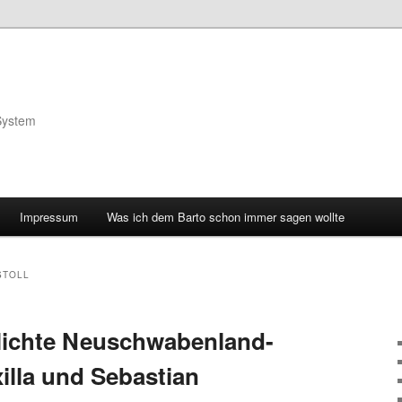
System
Impressum
Was ich dem Barto schon immer sagen wollte
STOLL
lichte Neuschwabenland-
illa und Sebastian