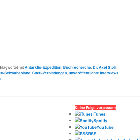
hlagwortet mit
Antarktis-Expedition
,
Buchrecherche
,
Dr. Axel Stoll
,
eu-Schwabenland
,
Stasi-Verbindungen
,
unveröffentlichte Interviews
,
u
Keine Folge verpassen
iTunes
Spotify
YouTube
RSS